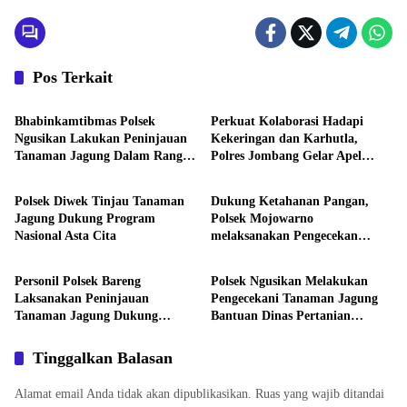
Pos Terkait
Aktivitas
Aktivitas
Bhabinkamtibmas Polsek
Perkuat Kolaborasi Hadapi
Ngusikan Lakukan Peninjauan
Kekeringan dan Karhutla,
Tanaman Jagung Dalam Rangka
Polres Jombang Gelar Apel
Aktivitas
Aktivitas
Mendukung Ketahanan Pangan
Siaga Bencana
Polsek Diwek Tinjau Tanaman
Dukung Ketahanan Pangan,
Jagung Dukung Program
Polsek Mojowarno
Nasional Asta Cita
melaksanakan Pengecekan
Aktivitas
Aktivitas
Tanaman Jagung
Personil Polsek Bareng
Polsek Ngusikan Melakukan
Laksanakan Peninjauan
Pengecekani Tanaman Jagung
Tanaman Jagung Dukung
Bantuan Dinas Pertanian
Program Ketahanan Pangan
melalui Polres Jombang
Tinggalkan Balasan
Alamat email Anda tidak akan dipublikasikan.
Ruas yang wajib ditandai