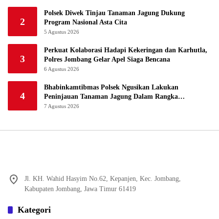
Polsek Diwek Tinjau Tanaman Jagung Dukung
2
Program Nasional Asta Cita
5 Agustus 2026
Perkuat Kolaborasi Hadapi Kekeringan dan Karhutla,
3
Polres Jombang Gelar Apel Siaga Bencana
6 Agustus 2026
Bhabinkamtibmas Polsek Ngusikan Lakukan
4
Peninjauan Tanaman Jagung Dalam Rangka
Mendukung Ketahanan Pangan
7 Agustus 2026
Jl. KH. Wahid Hasyim No.62, Kepanjen, Kec. Jombang,
Kabupaten Jombang, Jawa Timur 61419
Kategori