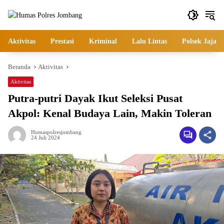
Langsung
ke
konten
Aktivitas
Prestasi
Kriminal
Lalu Lintas
Polsek Jajara
Beranda
Aktivitas
Aktivitas
Putra-putri Dayak Ikut Seleksi Pusat
Akpol: Kenal Budaya Lain, Makin Toleran
Humaspolresjombang
24 Juli 2024