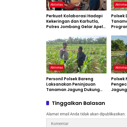
Aktivitas
Aktivita
Perkuat Kolaborasi Hadapi
Polsek 
Kekeringan dan Karhutla,
Tanama
Polres Jombang Gelar Apel
Program
Siaga Bencana
Aktivitas
Aktivita
Personil Polsek Bareng
Polsek
Laksanakan Peninjauan
Pengec
Tanaman Jagung Dukung
Jagung
Program Ketahanan Pangan
Pertani
Jomba
Tinggalkan Balasan
Alamat email Anda tidak akan dipublikasikan.