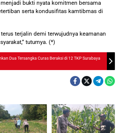
menjadi bukti nyata komitmen bersama
rtiban serta kondusifitas kamtibmas di
 terus terjalin demi terwujudnya keamanan
arakat,” tuturnya. (*)
nkan Dua Tersangka Curas Beraksi di 12 TKP Surabaya