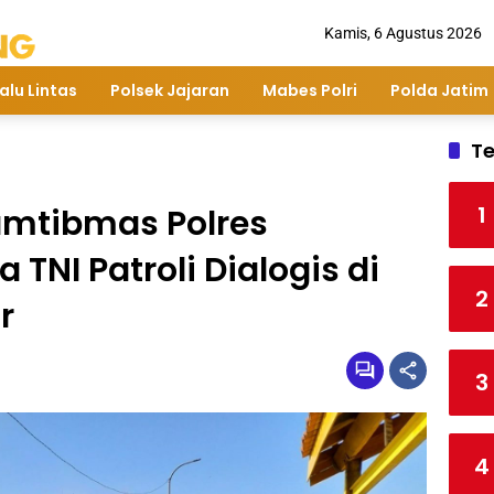
Kamis, 6 Agustus 2026
alu Lintas
Polsek Jajaran
Mabes Polri
Polda Jatim
Te
1
amtibmas Polres
TNI Patroli Dialogis di
2
r
3
4