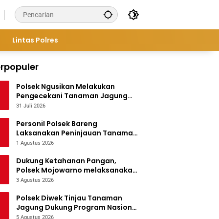
Lintas Polres
rpopuler
Polsek Ngusikan Melakukan
Pengecekani Tanaman Jagung
Bantuan Dinas Pertanian melalui
31 Juli 2026
Polres Jombang
Personil Polsek Bareng
Laksanakan Peninjauan Tanaman
Jagung Dukung Program
1 Agustus 2026
Ketahanan Pangan
Dukung Ketahanan Pangan,
Polsek Mojowarno melaksanakan
Pengecekan Tanaman Jagung
3 Agustus 2026
Polsek Diwek Tinjau Tanaman
Jagung Dukung Program Nasional
Asta Cita
5 Agustus 2026