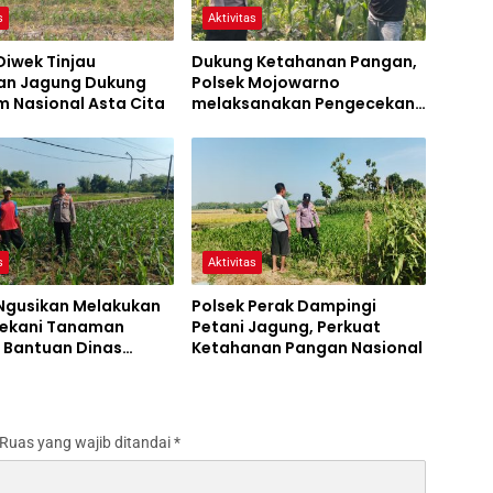
s
Aktivitas
Diwek Tinjau
Dukung Ketahanan Pangan,
n Jagung Dukung
Polsek Mojowarno
 Nasional Asta Cita
melaksanakan Pengecekan
Tanaman Jagung
s
Aktivitas
 Ngusikan Melakukan
Polsek Perak Dampingi
ekani Tanaman
Petani Jagung, Perkuat
 Bantuan Dinas
Ketahanan Pangan Nasional
an melalui Polres
ng
Ruas yang wajib ditandai
*