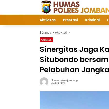
Langsung
ke
konten
Aktivitas
Prestasi
Kriminal
L
Beranda
Aktivitas
Aktivitas
Sinergitas Jaga K
Situbondo bersama 
Pelabuhan Jangka
Humaspolresjombang
26 Juli 2024