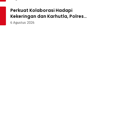
Perkuat Kolaborasi Hadapi
Kekeringan dan Karhutla, Polres
Jombang Gelar Apel Siaga
6 Agustus 2026
Bencana