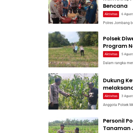
Bencana
Aktivitas
6 Agust
Polres Jombang b
Polsek Di
Program Na
Aktivitas
5 Agust
Dalam rangka men
Dukung Ke
melaksan
Aktivitas
3 Agust
Anggota Polsek M
Personil P
Tanaman 