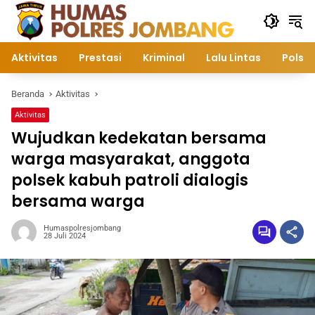
Langsung
ke
konten
Aktivitas
Prestasi
Kriminal
Lalu Lintas
Polsek
Beranda
Aktivitas
Aktivitas
Wujudkan kedekatan bersama
warga masyarakat, anggota
polsek kabuh patroli dialogis
bersama warga
Humaspolresjombang
28 Juli 2024