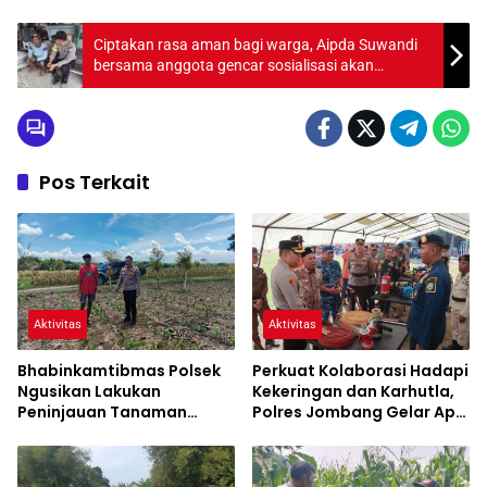
Ciptakan rasa aman bagi warga, Aipda Suwandi
bersama anggota gencar sosialisasi akan
waspada curanmor di desa desa
Pos Terkait
Aktivitas
Aktivitas
Bhabinkamtibmas Polsek
Perkuat Kolaborasi Hadapi
Ngusikan Lakukan
Kekeringan dan Karhutla,
Peninjauan Tanaman
Polres Jombang Gelar Apel
Jagung Dalam Rangka
Siaga Bencana
Mendukung Ketahanan
Pangan