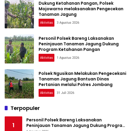
Dukung Ketahanan Pangan, Polsek
Mojowarno melaksanakan Pengecekan
Tanaman Jagung
Aktivitas
3 Agustus 2026
Personil Polsek Bareng Laksanakan
Peninjauan Tanaman Jagung Dukung
Program Ketahanan Pangan
Aktivitas
1 Agustus 2026
Polsek Ngusikan Melakukan Pengecekani
Tanaman Jagung Bantuan Dinas
Pertanian melalui Polres Jombang
Aktivitas
31 Juli 2026
Terpopuler
Personil Polsek Bareng Laksanakan
1
Peninjauan Tanaman Jagung Dukung Program
Ketahanan Pangan