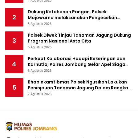
1 Agustus 2026
Dukung Ketahanan Pangan, Polsek
2
Mojowarno melaksanakan Pengecekan
Tanaman Jagung
3 Agustus 2026
Polsek Diwek Tinjau Tanaman Jagung Dukung
3
Program Nasional Asta Cita
5 Agustus 2026
Perkuat Kolaborasi Hadapi Kekeringan dan
4
Karhutla, Polres Jombang Gelar Apel Siaga
Bencana
6 Agustus 2026
Bhabinkamtibmas Polsek Ngusikan Lakukan
5
Peninjauan Tanaman Jagung Dalam Rangka
Mendukung Ketahanan Pangan
7 Agustus 2026