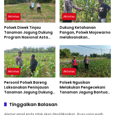
Aktivitas
Aktivitas
Polsek Diwek Tinjau
Dukung Ketahanan
Tanaman Jagung Dukung
Pangan, Polsek Mojowarno
Program Nasional Asta
melaksanakan
Cita
Pengecekan Tanaman
Jagung
Aktivitas
Aktivitas
Personil Polsek Bareng
Polsek Ngusikan
Laksanakan Peninjauan
Melakukan Pengecekani
Tanaman Jagung Dukung
Tanaman Jagung Bantuan
Program Ketahanan
Dinas Pertanian melalui
Pangan
Polres Jombang
Tinggalkan Balasan
Alamat email Anda tidak akan dipublikasikan.
Ruas yang wajib