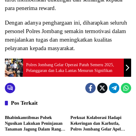
para penerima reward.
Dengan adanya penghargaan ini, diharapkan seluruh
personel Polres Jombang semakin termotivasi dalam
menjalankan tugas dan meningkatkan kualitas
pelayanan kepada masyarakat.
Polres Jombang Gelar Operasi Patuh Semeru 2025,
Pelanggaran dan Laka Lantas Menurun Signifikan
Pos Terkait
Aktivitas
Aktivitas
Bhabinkamtibmas Polsek
Perkuat Kolaborasi Hadapi
Ngusikan Lakukan Peninjauan
Kekeringan dan Karhutla,
Tanaman Jagung Dalam Rangka
Polres Jombang Gelar Apel
Aktivitas
Aktivitas
Mendukung Ketahanan Pangan
Siaga Bencana