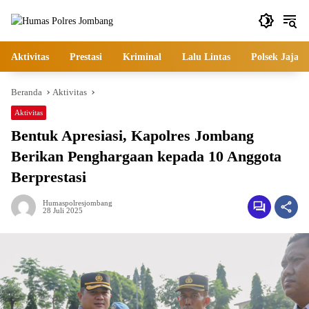
Langsung
ke
konten
Aktivitas
Prestasi
Kriminal
Lalu Lintas
Polsek Jajara
Beranda
Aktivitas
Aktivitas
Bentuk Apresiasi, Kapolres Jombang
Berikan Penghargaan kepada 10 Anggota
Berprestasi
Humaspolresjombang
28 Juli 2025