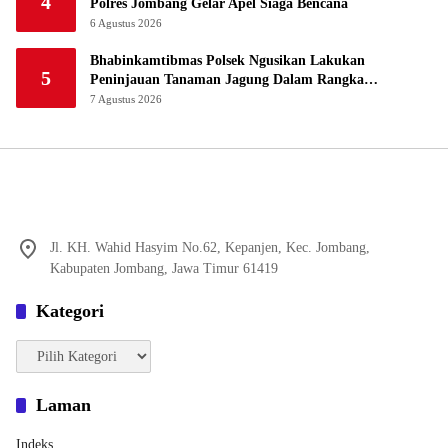
4
Polres Jombang Gelar Apel Siaga Bencana
6 Agustus 2026
Bhabinkamtibmas Polsek Ngusikan Lakukan
5
Peninjauan Tanaman Jagung Dalam Rangka
Mendukung Ketahanan Pangan
7 Agustus 2026
Jl. KH. Wahid Hasyim No.62, Kepanjen, Kec. Jombang,
Kabupaten Jombang, Jawa Timur 61419
Kategori
Kategori
Laman
Indeks