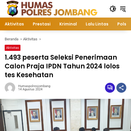
Langsung
ke
konten
Aktivitas
Prestasi
Kriminal
Lalu Lintas
Polsek
Beranda
Aktivitas
Aktivitas
1.493 peserta Seleksi Penerimaan
Calon Praja IPDN Tahun 2024 lolos
tes Kesehatan
Humaspolresjombang
14 Agustus 2024