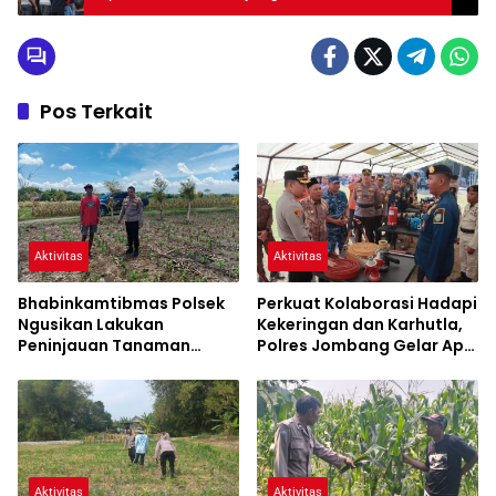
Pos Terkait
Aktivitas
Aktivitas
Bhabinkamtibmas Polsek
Perkuat Kolaborasi Hadapi
Ngusikan Lakukan
Kekeringan dan Karhutla,
Peninjauan Tanaman
Polres Jombang Gelar Apel
Jagung Dalam Rangka
Siaga Bencana
Mendukung Ketahanan
Pangan
Aktivitas
Aktivitas