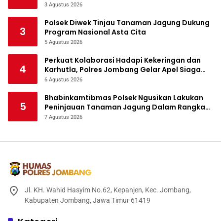
Tanaman Jagung
3 Agustus 2026
Polsek Diwek Tinjau Tanaman Jagung Dukung
3
Program Nasional Asta Cita
5 Agustus 2026
Perkuat Kolaborasi Hadapi Kekeringan dan
4
Karhutla, Polres Jombang Gelar Apel Siaga
Bencana
6 Agustus 2026
Bhabinkamtibmas Polsek Ngusikan Lakukan
5
Peninjauan Tanaman Jagung Dalam Rangka
Mendukung Ketahanan Pangan
7 Agustus 2026
Jl. KH. Wahid Hasyim No.62, Kepanjen, Kec. Jombang,
Kabupaten Jombang, Jawa Timur 61419