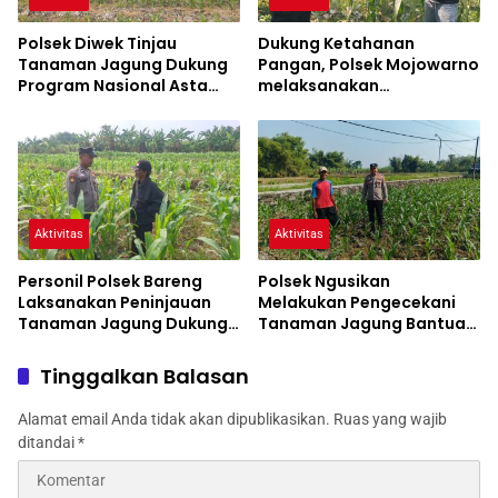
Polsek Diwek Tinjau
Dukung Ketahanan
Tanaman Jagung Dukung
Pangan, Polsek Mojowarno
Program Nasional Asta
melaksanakan
Cita
Pengecekan Tanaman
Jagung
Aktivitas
Aktivitas
Personil Polsek Bareng
Polsek Ngusikan
Laksanakan Peninjauan
Melakukan Pengecekani
Tanaman Jagung Dukung
Tanaman Jagung Bantuan
Program Ketahanan
Dinas Pertanian melalui
Pangan
Polres Jombang
Tinggalkan Balasan
Alamat email Anda tidak akan dipublikasikan.
Ruas yang wajib
ditandai
*