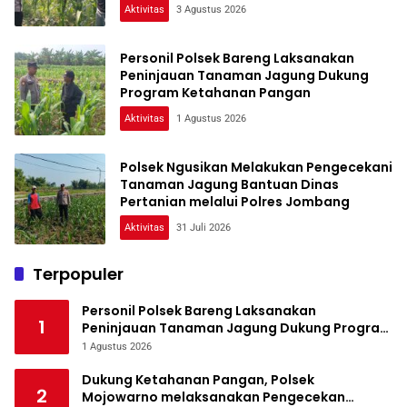
Aktivitas
3 Agustus 2026
Personil Polsek Bareng Laksanakan
Peninjauan Tanaman Jagung Dukung
Program Ketahanan Pangan
Aktivitas
1 Agustus 2026
Polsek Ngusikan Melakukan Pengecekani
Tanaman Jagung Bantuan Dinas
Pertanian melalui Polres Jombang
Aktivitas
31 Juli 2026
Terpopuler
Personil Polsek Bareng Laksanakan
1
Peninjauan Tanaman Jagung Dukung Program
Ketahanan Pangan
1 Agustus 2026
Dukung Ketahanan Pangan, Polsek
2
Mojowarno melaksanakan Pengecekan