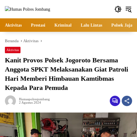
Langsung
ke
konten
Aktivitas
Prestasi
Kriminal
Lalu Lintas
Polsek Jajara
Beranda
Aktivitas
Aktivitas
Kanit Provos Polsek Jogoroto Bersama
Anggota SPKT Melaksanakan Giat Patroli
Hari Memberi Himbauan Kamtibmas
Kepada Para Pemuda
Humaspolresjombang
2 Agustus 2024