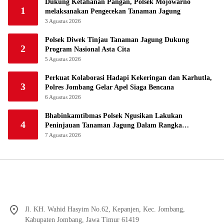
Dukung Ketahanan Pangan, Polsek Mojowarno
1
melaksanakan Pengecekan Tanaman Jagung
3 Agustus 2026
Polsek Diwek Tinjau Tanaman Jagung Dukung
2
Program Nasional Asta Cita
5 Agustus 2026
Perkuat Kolaborasi Hadapi Kekeringan dan Karhutla,
3
Polres Jombang Gelar Apel Siaga Bencana
6 Agustus 2026
Bhabinkamtibmas Polsek Ngusikan Lakukan
4
Peninjauan Tanaman Jagung Dalam Rangka
Mendukung Ketahanan Pangan
7 Agustus 2026
Jl. KH. Wahid Hasyim No.62, Kepanjen, Kec. Jombang,
Kabupaten Jombang, Jawa Timur 61419