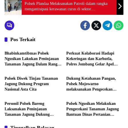
Polsek Plandaa Melaksanakan Patroli dalam rangka
mengantisipasi kerawanan curas di sektor
perekonomian, perbankan dan perdagangan
Pos Terkait
Aktivitas
Aktivitas
Bhabinkamtibmas Polsek
Perkuat Kolaborasi Hadapi
Ngusikan Lakukan Peninjauan
Kekeringan dan Karhutla,
Tanaman Jagung Dalam Rangka
Polres Jombang Gelar Apel
Aktivitas
Aktivitas
Mendukung Ketahanan Pangan
Siaga Bencana
Polsek Diwek Tinjau Tanaman
Dukung Ketahanan Pangan,
Jagung Dukung Program
Polsek Mojowarno
Nasional Asta Cita
melaksanakan Pengecekan
Aktivitas
Aktivitas
Tanaman Jagung
Personil Polsek Bareng
Polsek Ngusikan Melakukan
Laksanakan Peninjauan
Pengecekani Tanaman Jagung
Tanaman Jagung Dukung
Bantuan Dinas Pertanian
Program Ketahanan Pangan
melalui Polres Jombang
Tinggalkan Balasan