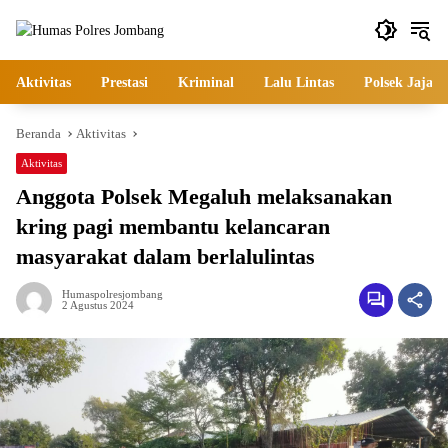
Langsung
ke
konten
Aktivitas
Prestasi
Kriminal
Lalu Lintas
Polsek Jajara
Beranda
Aktivitas
Aktivitas
Anggota Polsek Megaluh melaksanakan
kring pagi membantu kelancaran
masyarakat dalam berlalulintas
Humaspolresjombang
2 Agustus 2024