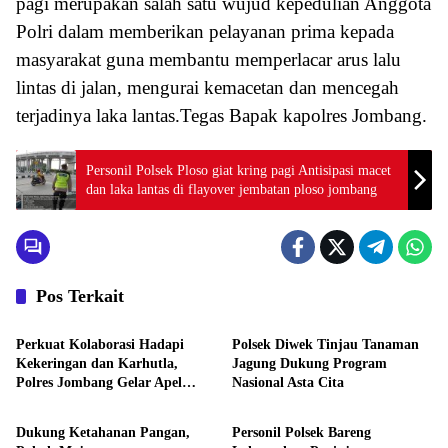
pagi merupakan salah satu wujud kepedulian Anggota
Polri dalam memberikan pelayanan prima kepada
masyarakat guna membantu memperlacar arus lalu
lintas di jalan, mengurai kemacetan dan mencegah
terjadinya laka lantas.Tegas Bapak kapolres Jombang.
Personil Polsek Ploso giat kring pagi Antisipasi macet
dan laka lantas di flayover jembatan ploso jombang
Pos Terkait
Aktivitas
Aktivitas
Perkuat Kolaborasi Hadapi
Polsek Diwek Tinjau Tanaman
Kekeringan dan Karhutla,
Jagung Dukung Program
Polres Jombang Gelar Apel
Nasional Asta Cita
Aktivitas
Aktivitas
Siaga Bencana
Dukung Ketahanan Pangan,
Personil Polsek Bareng