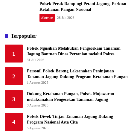
Polsek Perak Dampingi Petani Jagung, Perkuat
Ketahanan Pangan Nasional
Aktivitas
28 Juli 2026
Terpopuler
Polsek Ngusikan Melakukan Pengecekani Tanaman
1
Jagung Bantuan Dinas Pertanian melalui Polres
Jombang
31 Juli 2026
Personil Polsek Bareng Laksanakan Peninjauan
2
Tanaman Jagung Dukung Program Ketahanan Pangan
1 Agustus 2026
Dukung Ketahanan Pangan, Polsek Mojowarno
3
melaksanakan Pengecekan Tanaman Jagung
3 Agustus 2026
Polsek Diwek Tinjau Tanaman Jagung Dukung
4
Program Nasional Asta Cita
5 Agustus 2026