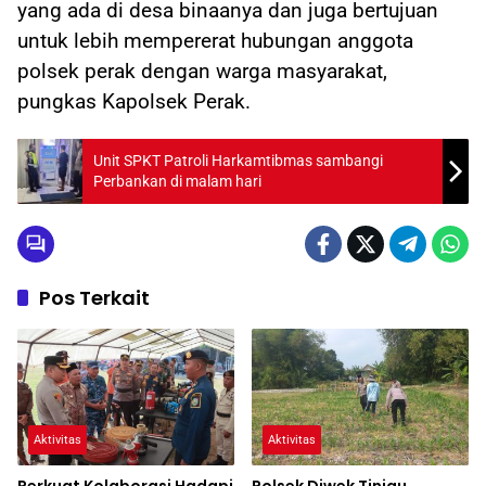
yang ada di desa binaanya dan juga bertujuan
untuk lebih mempererat hubungan anggota
polsek perak dengan warga masyarakat,
pungkas Kapolsek Perak.
Unit SPKT Patroli Harkamtibmas sambangi
Perbankan di malam hari
Pos Terkait
Aktivitas
Aktivitas
Perkuat Kolaborasi Hadapi
Polsek Diwek Tinjau