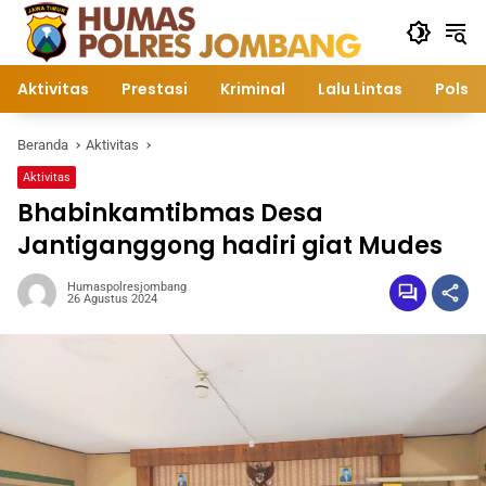
Langsung
ke
konten
Aktivitas
Prestasi
Kriminal
Lalu Lintas
Polsek
Beranda
Aktivitas
Aktivitas
Bhabinkamtibmas Desa
Jantiganggong hadiri giat Mudes
Humaspolresjombang
26 Agustus 2024