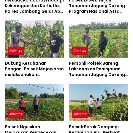
Kekeringan dan Karhutla,
Tanaman Jagung Dukung
Polres Jombang Gelar Apel
Program Nasional Asta
Siaga Bencana
Cita
Aktivitas
Aktivitas
Dukung Ketahanan
Personil Polsek Bareng
Pangan, Polsek Mojowarno
Laksanakan Peninjauan
melaksanakan
Tanaman Jagung Dukung
Pengecekan Tanaman
Program Ketahanan
Jagung
Pangan
Aktivitas
Aktivitas
Polsek Ngusikan
Polsek Perak Dampingi
Melakukan Pengecekani
Petani Jagung, Perkuat