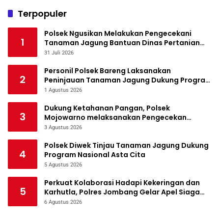
Terpopuler
Polsek Ngusikan Melakukan Pengecekani
1
Tanaman Jagung Bantuan Dinas Pertanian
melalui Polres Jombang
31 Juli 2026
Personil Polsek Bareng Laksanakan
2
Peninjauan Tanaman Jagung Dukung Program
Ketahanan Pangan
1 Agustus 2026
Dukung Ketahanan Pangan, Polsek
3
Mojowarno melaksanakan Pengecekan
Tanaman Jagung
3 Agustus 2026
Polsek Diwek Tinjau Tanaman Jagung Dukung
4
Program Nasional Asta Cita
5 Agustus 2026
Perkuat Kolaborasi Hadapi Kekeringan dan
5
Karhutla, Polres Jombang Gelar Apel Siaga
Bencana
6 Agustus 2026