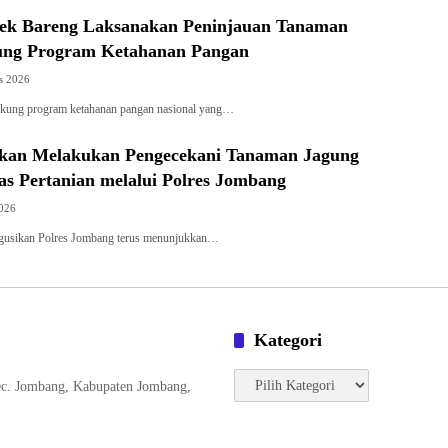
lsek Bareng Laksanakan Peninjauan Tanaman
ung Program Ketahanan Pangan
s 2026
kung program ketahanan pangan nasional yang…
ikan Melakukan Pengecekani Tanaman Jagung
s Pertanian melalui Polres Jombang
2026
gusikan Polres Jombang terus menunjukkan…
Kategori
Kategori
ec. Jombang, Kabupaten Jombang,