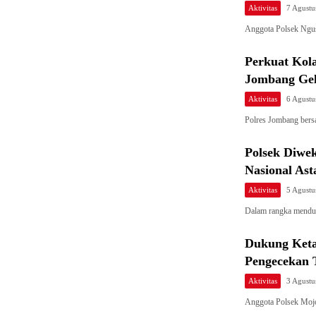
Aktivitas
7 Agustu
Anggota Polsek Ngus
Perkuat Kola
Jombang Gel
Aktivitas
6 Agustu
Polres Jombang ber
Polsek Diwe
Nasional Ast
Aktivitas
5 Agustu
Dalam rangka mendu
Dukung Keta
Pengecekan 
Aktivitas
3 Agustu
Anggota Polsek Moj