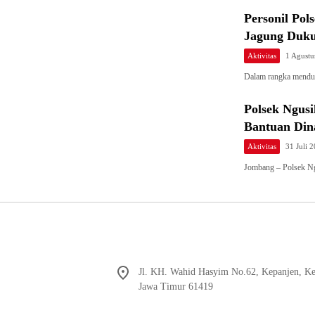
Personil Po
Jagung Duk
Aktivitas
1 Agustu
Dalam rangka mendu
Polsek Ngus
Bantuan Dina
Aktivitas
31 Juli 
Jombang – Polsek N
Jl. KH. Wahid Hasyim No.62, Kepanjen, K
Jawa Timur 61419