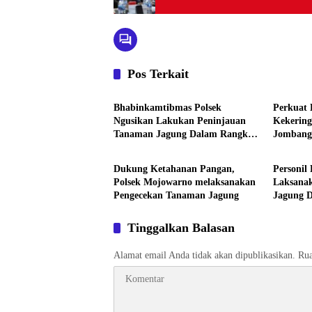
Pos Terkait
Aktivitas
Aktivita
Bhabinkamtibmas Polsek
Perkuat 
Ngusikan Lakukan Peninjauan
Kekering
Tanaman Jagung Dalam Rangka
Jombang 
Aktivitas
Aktivita
Mendukung Ketahanan Pangan
Bencana
Dukung Ketahanan Pangan,
Personil
Polsek Mojowarno melaksanakan
Laksana
Pengecekan Tanaman Jagung
Jagung 
Ketahan
Tinggalkan Balasan
Alamat email Anda tidak akan dipublikasikan.
Rua