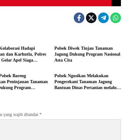
s
Aktivitas
Kolaborasi Hadapi
Polsek Diwek Tinjau Tanaman
an dan Karhutla, Polres
Jagung Dukung Program Nasional
Gelar Apel Siaga
Asta Cita
s
Aktivitas
 Polsek Bareng
Polsek Ngusikan Melakukan
kan Peninjauan Tanaman
Pengecekani Tanaman Jagung
Dukung Program
Bantuan Dinas Pertanian melalui
an Pangan
Polres Jombang
s yang wajib ditandai
*