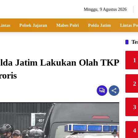
Minggu, 9 Agustus 2026
Lintas
Polsek Jajaran
Mabes Polri
Polda Jatim
Lintas Po
Te
1
olda Jatim Lakukan Olah TKP
oris
2
3
4