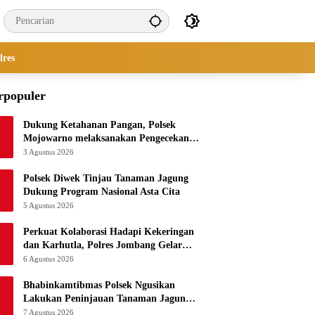
lres
rpopuler
Dukung Ketahanan Pangan, Polsek
Mojowarno melaksanakan Pengecekan
Tanaman Jagung
3 Agustus 2026
Polsek Diwek Tinjau Tanaman Jagung
Dukung Program Nasional Asta Cita
5 Agustus 2026
Perkuat Kolaborasi Hadapi Kekeringan
dan Karhutla, Polres Jombang Gelar
Apel Siaga Bencana
6 Agustus 2026
Bhabinkamtibmas Polsek Ngusikan
Lakukan Peninjauan Tanaman Jagung
Dalam Rangka Mendukung Ketahanan
7 Agustus 2026