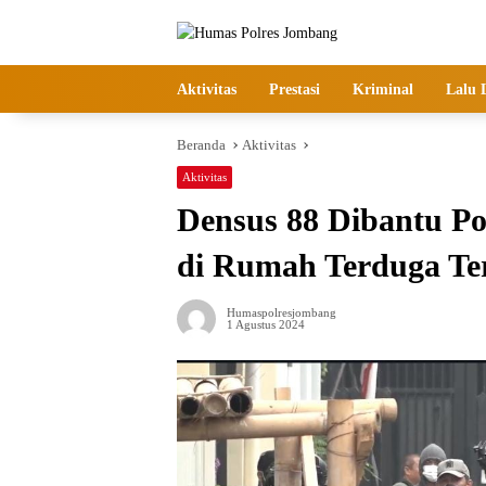
Langsung
ke
konten
Aktivitas
Prestasi
Kriminal
Lalu 
Beranda
Aktivitas
Aktivitas
Densus 88 Dibantu P
di Rumah Terduga Ter
Humaspolresjombang
1 Agustus 2024