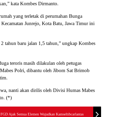
nkan,” kata Kombes Dirmanto.
rumah yang terletak di perumahan Bunga
, Kecamatan Junrejo, Kota Batu, Jawa Timur ini
a 2 tahun baru jalan 1,5 tahun,” ungkap Kombes
duga teroris masih dilakulan oleh petugas
 Mabes Polri, dibantu oleh Jibom Sat Brimob
tim.
iwa, nanti akan dirilis oleh Divisi Humas Mabes
o. (*)
r FGD Ajak Semua Elemen Wujudkan Kamseltibcarlantas