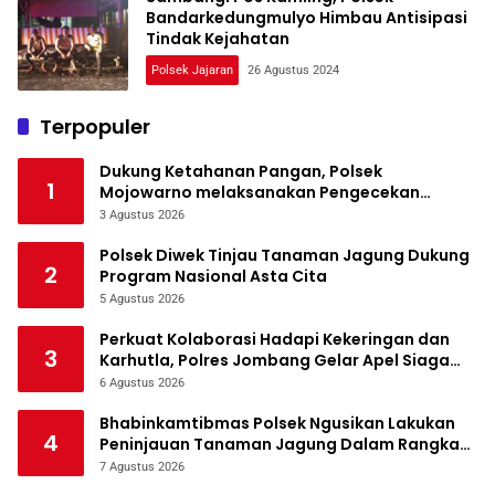
Bandarkedungmulyo Himbau Antisipasi
Tindak Kejahatan
Polsek Jajaran
26 Agustus 2024
Terpopuler
Dukung Ketahanan Pangan, Polsek
1
Mojowarno melaksanakan Pengecekan
Tanaman Jagung
3 Agustus 2026
Polsek Diwek Tinjau Tanaman Jagung Dukung
2
Program Nasional Asta Cita
5 Agustus 2026
Perkuat Kolaborasi Hadapi Kekeringan dan
3
Karhutla, Polres Jombang Gelar Apel Siaga
Bencana
6 Agustus 2026
Bhabinkamtibmas Polsek Ngusikan Lakukan
4
Peninjauan Tanaman Jagung Dalam Rangka
Mendukung Ketahanan Pangan
7 Agustus 2026