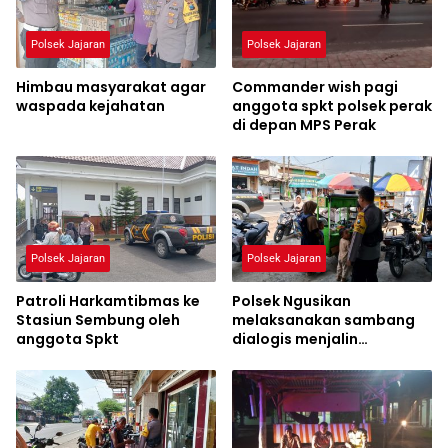
Polsek Jajaran
Polsek Jajaran
Himbau masyarakat agar
Commander wish pagi
waspada kejahatan
anggota spkt polsek perak
di depan MPS Perak
Polsek Jajaran
Polsek Jajaran
Patroli Harkamtibmas ke
Polsek Ngusikan
Stasiun Sembung oleh
melaksanakan sambang
anggota Spkt
dialogis menjalin
hubungan yang baik
dengan warga