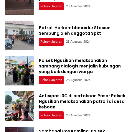
Polsek Jajaran
28 Agustus 2024
Patroli Harkamtibmas ke Stasiun
Sembung oleh anggota Spkt
Polsek Jajaran
28 Agustus 2024
Polsek Ngusikan melaksanakan
sambang dialogis menjalin hubungan
yang baik dengan warga
Polsek Jajaran
28 Agustus 2024
Antisipasi 3C di pertokoan Pasar Polsek
Ngusikan melaksanakan patroli di desa
keboan
Polsek Jajaran
28 Agustus 2024
Sambangi Pos Kamling, Polsek