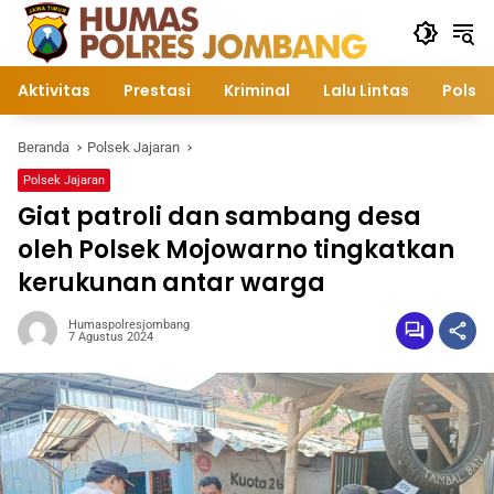
Langsung
ke
konten
Aktivitas
Prestasi
Kriminal
Lalu Lintas
Polsek
Beranda
Polsek Jajaran
Polsek Jajaran
Giat patroli dan sambang desa
oleh Polsek Mojowarno tingkatkan
kerukunan antar warga
Humaspolresjombang
7 Agustus 2024