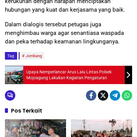
kerukunan dengan harapan menciptakan
hubungan yang kuat dan kerjasama yang baik.
Dalam dialogis tersebut petugas juga
menghimbau warga agar senantiasa waspada
dan peka terhadap keamanan lingkunganya.
Tag:
Jombang
Upaya Nemperlancar Arus Lalu Lintas Polsek
Mojoagung Lakukan Kegiatan Pengaturan
Pos Terkait