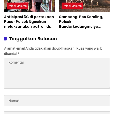
Polsek Jajaran
Polsek Jajaran
Antisipasi 3C di pertokoan
Sambangi Pos Kamling,
Pasar Polsek Ngusikan
Polsek
melaksanakan patroli di
Bandarkedungmulyo
desa keboan
Himbau Antisipasi Tindak
Kejahatan
Tinggalkan Balasan
Alamat email Anda tidak akan dipublikasikan.
Ruas yang wajib
ditandai
*