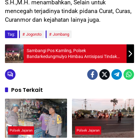
S.H.,M.H. menambahkan, Selain untuk
mencegah terjadinya tindak pidana Curat, Curas,
Curanmor dan kejahatan lainya juga.
Tag:
Jogoroto
Jombang
Sambangi Pos Kamling, Polsek
Bandarkedungmulyo Himbau Antisipasi Tindak
Kejahatan
Pos Terkait
Polsek Jajaran
Polsek Jajaran