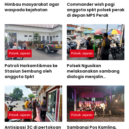
Himbau masyarakat agar
Commander wish pagi
waspada kejahatan
anggota spkt polsek perak
di depan MPS Perak
Polsek Jajaran
Polsek Jajaran
Patroli Harkamtibmas ke
Polsek Ngusikan
Stasiun Sembung oleh
melaksanakan sambang
anggota Spkt
dialogis menjalin
hubungan yang baik
dengan warga
Polsek Jajaran
Polsek Jajaran
Antisipasi 3C di pertokoan
Sambangi Pos Kamling,