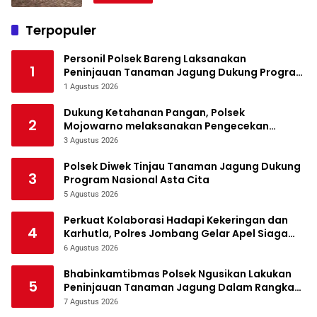
Terpopuler
Personil Polsek Bareng Laksanakan
1
Peninjauan Tanaman Jagung Dukung Program
Ketahanan Pangan
1 Agustus 2026
Dukung Ketahanan Pangan, Polsek
2
Mojowarno melaksanakan Pengecekan
Tanaman Jagung
3 Agustus 2026
Polsek Diwek Tinjau Tanaman Jagung Dukung
3
Program Nasional Asta Cita
5 Agustus 2026
Perkuat Kolaborasi Hadapi Kekeringan dan
4
Karhutla, Polres Jombang Gelar Apel Siaga
Bencana
6 Agustus 2026
Bhabinkamtibmas Polsek Ngusikan Lakukan
5
Peninjauan Tanaman Jagung Dalam Rangka
Mendukung Ketahanan Pangan
7 Agustus 2026