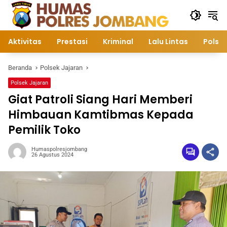
Langsung
ke
konten
Aktivitas
Prestasi
Kriminal
Lalu Lintas
Polsek
Beranda
Polsek Jajaran
Polsek Jajaran
Giat Patroli Siang Hari Memberi
Himbauan Kamtibmas Kepada
Pemilik Toko
Humaspolresjombang
26 Agustus 2024