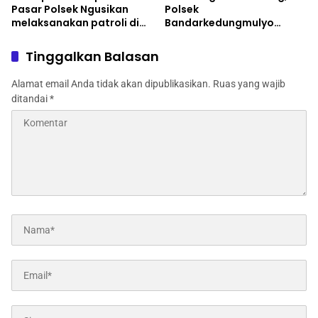
Pasar Polsek Ngusikan
Polsek
melaksanakan patroli di
Bandarkedungmulyo
desa keboan
Himbau Antisipasi Tindak
Kejahatan
Tinggalkan Balasan
Alamat email Anda tidak akan dipublikasikan.
Ruas yang wajib
ditandai
*