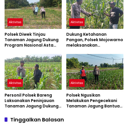
Pangan
Aktivitas
Aktivitas
Polsek Diwek Tinjau
Dukung Ketahanan
Tanaman Jagung Dukung
Pangan, Polsek Mojowarno
Program Nasional Asta
melaksanakan
Cita
Pengecekan Tanaman
Jagung
Aktivitas
Aktivitas
Personil Polsek Bareng
Polsek Ngusikan
Laksanakan Peninjauan
Melakukan Pengecekani
Tanaman Jagung Dukung
Tanaman Jagung Bantuan
Program Ketahanan
Dinas Pertanian melalui
Pangan
Polres Jombang
Tinggalkan Balasan