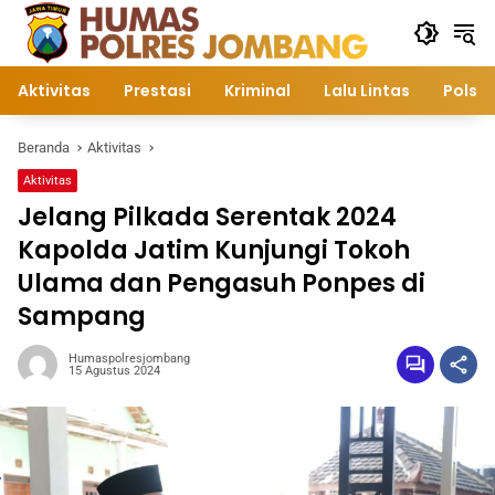
Langsung
ke
konten
Aktivitas
Prestasi
Kriminal
Lalu Lintas
Polsek
Beranda
Aktivitas
Aktivitas
Jelang Pilkada Serentak 2024
Kapolda Jatim Kunjungi Tokoh
Ulama dan Pengasuh Ponpes di
Sampang
Humaspolresjombang
15 Agustus 2024