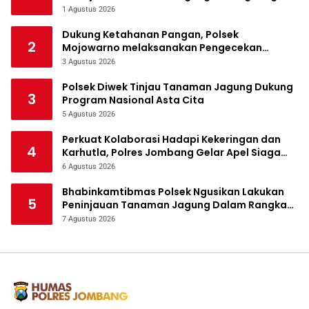
Ketahanan Pangan
1 Agustus 2026
Dukung Ketahanan Pangan, Polsek
2
Mojowarno melaksanakan Pengecekan
Tanaman Jagung
3 Agustus 2026
Polsek Diwek Tinjau Tanaman Jagung Dukung
3
Program Nasional Asta Cita
5 Agustus 2026
Perkuat Kolaborasi Hadapi Kekeringan dan
4
Karhutla, Polres Jombang Gelar Apel Siaga
Bencana
6 Agustus 2026
Bhabinkamtibmas Polsek Ngusikan Lakukan
5
Peninjauan Tanaman Jagung Dalam Rangka
Mendukung Ketahanan Pangan
7 Agustus 2026