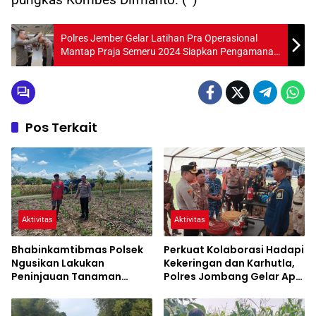
Polres Jember Gelar Latihan Pra Operasional
Mantap Praja Semeru 2024 Siapkan Pengamanan
Pilkada
Pos Terkait
Aktivitas
Aktivitas
Bhabinkamtibmas Polsek
Perkuat Kolaborasi Hadapi
Ngusikan Lakukan
Kekeringan dan Karhutla,
Peninjauan Tanaman
Polres Jombang Gelar Apel
Jagung Dalam Rangka
Siaga Bencana
Mendukung Ketahanan