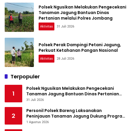
Polsek Ngusikan Melakukan Pengecekani
Tanaman Jagung Bantuan Dinas
Pertanian melalui Polres Jombang
Aktivitas
31 Juli 2026
Polsek Perak Dampingi Petani Jagung,
Perkuat Ketahanan Pangan Nasional
Aktivitas
28 Juli 2026
Terpopuler
Polsek Ngusikan Melakukan Pengecekani
1
Tanaman Jagung Bantuan Dinas Pertanian
melalui Polres Jombang
31 Juli 2026
Personil Polsek Bareng Laksanakan
2
Peninjauan Tanaman Jagung Dukung Program
Ketahanan Pangan
1 Agustus 2026