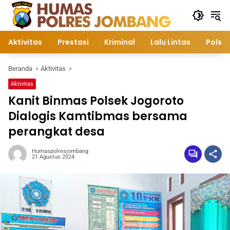
Langsung
ke
konten
Aktivitas
Prestasi
Kriminal
Lalu Lintas
Polsek
Beranda
Aktivitas
Aktivitas
Kanit Binmas Polsek Jogoroto
Dialogis Kamtibmas bersama
perangkat desa
Humaspolresjombang
21 Agustus 2024