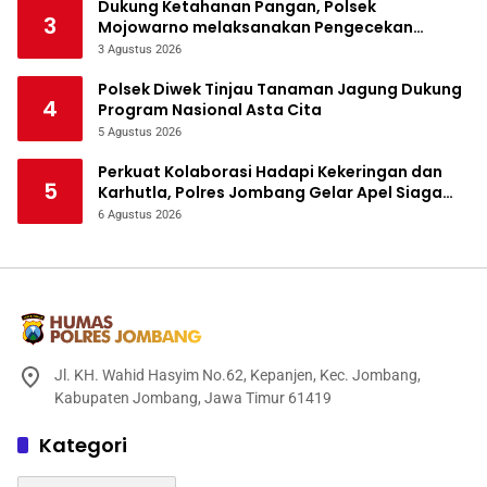
Dukung Ketahanan Pangan, Polsek
3
Mojowarno melaksanakan Pengecekan
Tanaman Jagung
3 Agustus 2026
Polsek Diwek Tinjau Tanaman Jagung Dukung
4
Program Nasional Asta Cita
5 Agustus 2026
Perkuat Kolaborasi Hadapi Kekeringan dan
5
Karhutla, Polres Jombang Gelar Apel Siaga
Bencana
6 Agustus 2026
Jl. KH. Wahid Hasyim No.62, Kepanjen, Kec. Jombang,
Kabupaten Jombang, Jawa Timur 61419
Kategori
Kategori