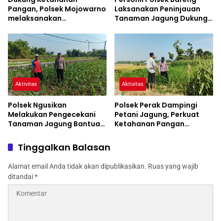
Pangan, Polsek Mojowarno
Laksanakan Peninjauan
melaksanakan
Tanaman Jagung Dukung
Pengecekan Tanaman
Program Ketahanan
Jagung
Pangan
Aktivitas
Aktivitas
Polsek Ngusikan
Polsek Perak Dampingi
Melakukan Pengecekani
Petani Jagung, Perkuat
Tanaman Jagung Bantuan
Ketahanan Pangan
Dinas Pertanian melalui
Nasional
Polres Jombang
Tinggalkan Balasan
Alamat email Anda tidak akan dipublikasikan.
Ruas yang wajib
ditandai
*