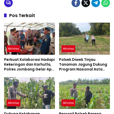
Pos Terkait
Aktivitas
Aktivitas
Perkuat Kolaborasi Hadapi
Polsek Diwek Tinjau
Kekeringan dan Karhutla,
Tanaman Jagung Dukung
Polres Jombang Gelar Apel
Program Nasional Asta
Siaga Bencana
Cita
Aktivitas
Aktivitas
Dukung Ketahanan
Personil Polsek Bareng