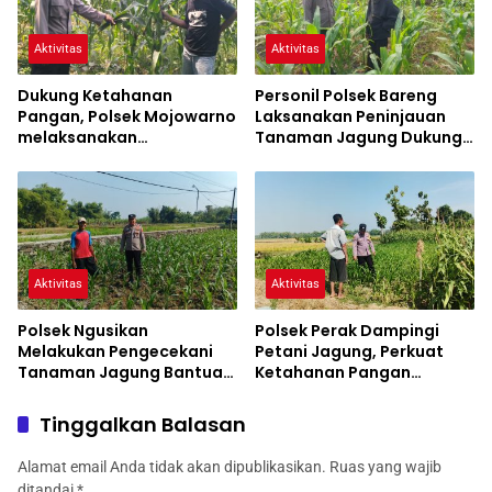
Aktivitas
Aktivitas
Dukung Ketahanan
Personil Polsek Bareng
Pangan, Polsek Mojowarno
Laksanakan Peninjauan
melaksanakan
Tanaman Jagung Dukung
Pengecekan Tanaman
Program Ketahanan
Jagung
Pangan
Aktivitas
Aktivitas
Polsek Ngusikan
Polsek Perak Dampingi
Melakukan Pengecekani
Petani Jagung, Perkuat
Tanaman Jagung Bantuan
Ketahanan Pangan
Dinas Pertanian melalui
Nasional
Polres Jombang
Tinggalkan Balasan
Alamat email Anda tidak akan dipublikasikan.
Ruas yang wajib
ditandai
*