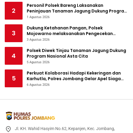
Personil Polsek Bareng Laksanakan
2
Peninjauan Tanaman Jagung Dukung Program
Ketahanan Pangan
1 Agustus 2026
Dukung Ketahanan Pangan, Polsek
3
Mojowarno melaksanakan Pengecekan
Tanaman Jagung
3 Agustus 2026
Polsek Diwek Tinjau Tanaman Jagung Dukung
4
Program Nasional Asta Cita
5 Agustus 2026
Perkuat Kolaborasi Hadapi Kekeringan dan
5
Karhutla, Polres Jombang Gelar Apel Siaga
Bencana
6 Agustus 2026
Jl. KH. Wahid Hasyim No.62, Kepanjen, Kec. Jombang,