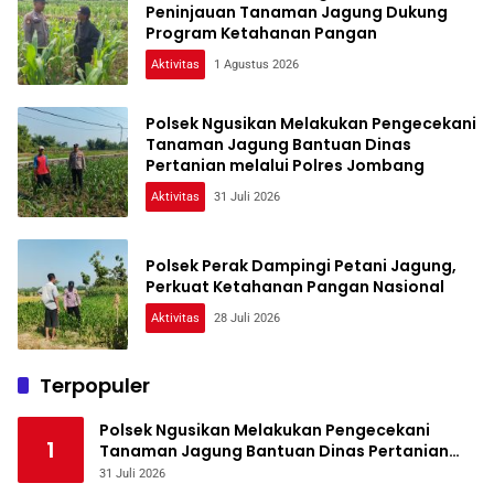
Peninjauan Tanaman Jagung Dukung
Program Ketahanan Pangan
Aktivitas
1 Agustus 2026
Polsek Ngusikan Melakukan Pengecekani
Tanaman Jagung Bantuan Dinas
Pertanian melalui Polres Jombang
Aktivitas
31 Juli 2026
Polsek Perak Dampingi Petani Jagung,
Perkuat Ketahanan Pangan Nasional
Aktivitas
28 Juli 2026
Terpopuler
Polsek Ngusikan Melakukan Pengecekani
1
Tanaman Jagung Bantuan Dinas Pertanian
melalui Polres Jombang
31 Juli 2026