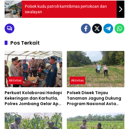
Polsek kudu patroli kamtibmas pertokoan dan
swalayan
Pos Terkait
Aktivitas
Aktivitas
Perkuat Kolaborasi Hadapi
Polsek Diwek Tinjau
Kekeringan dan Karhutla,
Tanaman Jagung Dukung
Polres Jombang Gelar Apel
Program Nasional Asta
Siaga Bencana
Cita