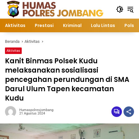
Langsung
ke
konten
Aktivitas
Prestasi
Kriminal
Lalu Lintas
Polsek
Beranda
Aktivitas
Aktivitas
Kanit Binmas Polsek Kudu
melaksanakan sosialisasi
pencegahan perundungan di SMA
Darul Ulum Tapen kecamatan
Kudu
Humaspolresjombang
21 Agustus 2024