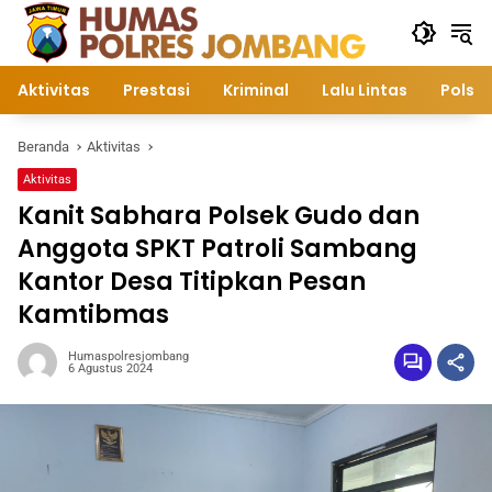
Langsung
ke
konten
Aktivitas
Prestasi
Kriminal
Lalu Lintas
Polsek
Beranda
Aktivitas
Aktivitas
Kanit Sabhara Polsek Gudo dan
Anggota SPKT Patroli Sambang
Kantor Desa Titipkan Pesan
Kamtibmas
Humaspolresjombang
6 Agustus 2024