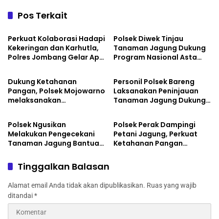
Pos Terkait
Aktivitas
Aktivitas
Perkuat Kolaborasi Hadapi
Polsek Diwek Tinjau
Kekeringan dan Karhutla,
Tanaman Jagung Dukung
Polres Jombang Gelar Apel
Program Nasional Asta
Aktivitas
Aktivitas
Siaga Bencana
Cita
Dukung Ketahanan
Personil Polsek Bareng
Pangan, Polsek Mojowarno
Laksanakan Peninjauan
melaksanakan
Tanaman Jagung Dukung
Aktivitas
Aktivitas
Pengecekan Tanaman
Program Ketahanan
Jagung
Pangan
Polsek Ngusikan
Polsek Perak Dampingi
Melakukan Pengecekani
Petani Jagung, Perkuat
Tanaman Jagung Bantuan
Ketahanan Pangan
Dinas Pertanian melalui
Nasional
Polres Jombang
Tinggalkan Balasan
Alamat email Anda tidak akan dipublikasikan.
Ruas yang wajib
ditandai
*