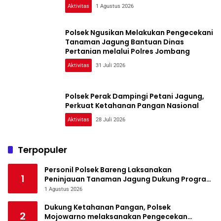
Aktivitas
1 Agustus 2026
Polsek Ngusikan Melakukan Pengecekani
Tanaman Jagung Bantuan Dinas
Pertanian melalui Polres Jombang
Aktivitas
31 Juli 2026
Polsek Perak Dampingi Petani Jagung,
Perkuat Ketahanan Pangan Nasional
Aktivitas
28 Juli 2026
Terpopuler
Personil Polsek Bareng Laksanakan
1
Peninjauan Tanaman Jagung Dukung Program
Ketahanan Pangan
1 Agustus 2026
Dukung Ketahanan Pangan, Polsek
2
Mojowarno melaksanakan Pengecekan