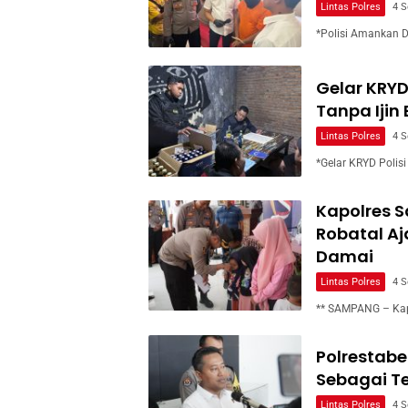
Lintas Polres
4 
*Polisi Amankan 
Gelar KRYD
Tanpa Ijin
Lintas Polres
4 
*Gelar KRYD Polis
Kapolres 
Robatal Aj
Damai
Lintas Polres
4 
** SAMPANG – Ka
Polrestab
Sebagai T
Lintas Polres
4 