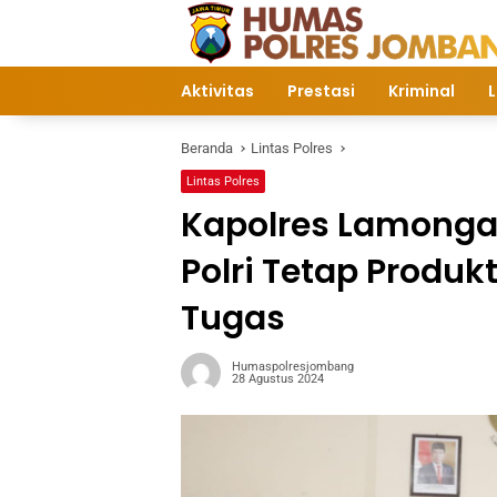
Langsung
ke
konten
Aktivitas
Prestasi
Kriminal
L
Beranda
Lintas Polres
Lintas Polres
Kapolres Lamongan
Polri Tetap Produk
Tugas
Humaspolresjombang
28 Agustus 2024