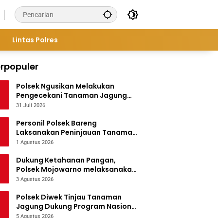
Lintas Polres
rpopuler
Polsek Ngusikan Melakukan
Pengecekani Tanaman Jagung
Bantuan Dinas Pertanian melalui
31 Juli 2026
Polres Jombang
Personil Polsek Bareng
Laksanakan Peninjauan Tanaman
Jagung Dukung Program
1 Agustus 2026
Ketahanan Pangan
Dukung Ketahanan Pangan,
Polsek Mojowarno melaksanakan
Pengecekan Tanaman Jagung
3 Agustus 2026
Polsek Diwek Tinjau Tanaman
Jagung Dukung Program Nasional
Asta Cita
5 Agustus 2026