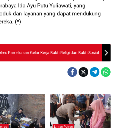
abaya Ida Ayu Putu Yuliawati, yang
produk dan layanan yang dapat mendukung
reka. (*)
res Pamekasan Gelar Kerja Bakti Religi dan Bakti Sosial
olres
Lintas Polres