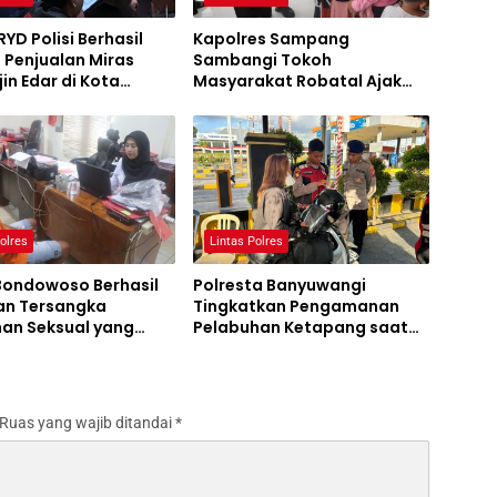
RYD Polisi Berhasil
Kapolres Sampang
 Penjualan Miras
Sambangi Tokoh
jin Edar di Kota
Masyarakat Robatal Ajak
g
Wujudkan Pilkada 2024
Sejuk dan Damai
olres
Lintas Polres
 Bondowoso Berhasil
Polresta Banyuwangi
n Tersangka
Tingkatkan Pengamanan
han Seksual yang
Pelabuhan Ketapang saat
m CCTV
KTT IAF di Bali
Ruas yang wajib ditandai
*