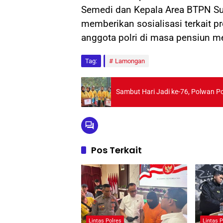
Semedi dan Kepala Area BTPN Sur
memberikan sosialisasi terkait 
anggota polri di masa pensiun me
Tag:
Lamongan
Sambut Hari Jadi ke-76, Polwan Pol
Pos Terkait
Lintas Polres
Lintas P