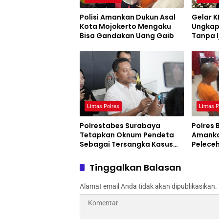
Polisi Amankan Dukun Asal
Gelar K
Kota Mojokerto Mengaku
Ungkap
Bisa Gandakan Uang Gaib
Tanpa I
Malan
Lintas Polres
Lintas P
Polrestabes Surabaya
Polres
Tetapkan Oknum Pendeta
Amanka
Sebagai Tersangka Kasus
Pelece
KDRT
Tereka
Tinggalkan Balasan
Alamat email Anda tidak akan dipublikasikan.