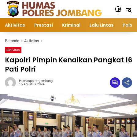
Langsung
ke
konten
Aktivitas
Prestasi
Kriminal
Lalu Lintas
Polsek
Beranda
Aktivitas
Aktivitas
Kapolri Pimpin Kenaikan Pangkat 16
Pati Polri
Humaspolresjombang
15 Agustus 2024