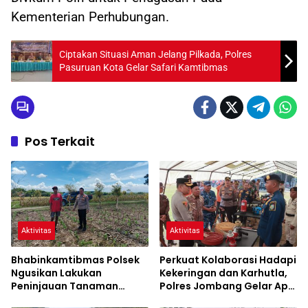
Kementerian Perhubungan.
Ciptakan Situasi Aman Jelang Pilkada, Polres
Pasuruan Kota Gelar Safari Kamtibmas
Pos Terkait
Aktivitas
Aktivitas
Bhabinkamtibmas Polsek
Perkuat Kolaborasi Hadapi
Ngusikan Lakukan
Kekeringan dan Karhutla,
Peninjauan Tanaman
Polres Jombang Gelar Apel
Jagung Dalam Rangka
Siaga Bencana