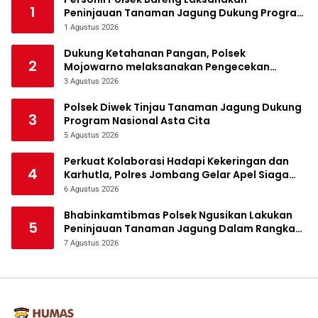
1
Peninjauan Tanaman Jagung Dukung Program
Ketahanan Pangan
1 Agustus 2026
Dukung Ketahanan Pangan, Polsek
2
Mojowarno melaksanakan Pengecekan
Tanaman Jagung
3 Agustus 2026
Polsek Diwek Tinjau Tanaman Jagung Dukung
3
Program Nasional Asta Cita
5 Agustus 2026
Perkuat Kolaborasi Hadapi Kekeringan dan
4
Karhutla, Polres Jombang Gelar Apel Siaga
Bencana
6 Agustus 2026
Bhabinkamtibmas Polsek Ngusikan Lakukan
5
Peninjauan Tanaman Jagung Dalam Rangka
Mendukung Ketahanan Pangan
7 Agustus 2026