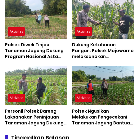
Mendukung Ketahanan
Pangan
Aktivitas
Aktivitas
Polsek Diwek Tinjau
Dukung Ketahanan
Tanaman Jagung Dukung
Pangan, Polsek Mojowarno
Program Nasional Asta
melaksanakan
Cita
Pengecekan Tanaman
Jagung
Aktivitas
Aktivitas
Personil Polsek Bareng
Polsek Ngusikan
Laksanakan Peninjauan
Melakukan Pengecekani
Tanaman Jagung Dukung
Tanaman Jagung Bantuan
Program Ketahanan
Dinas Pertanian melalui
Pangan
Polres Jombang
Tinggalkan Balasan