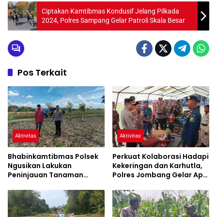
Ciptakan Kamtibmas Kondusif Jelang Pilkada
2024, Polres Sampang Gelar Patroli Skala Besar
Pos Terkait
Aktivitas
Aktivitas
Bhabinkamtibmas Polsek
Perkuat Kolaborasi Hadapi
Ngusikan Lakukan
Kekeringan dan Karhutla,
Peninjauan Tanaman
Polres Jombang Gelar Apel
Jagung Dalam Rangka
Siaga Bencana
Mendukung Ketahanan
Pangan