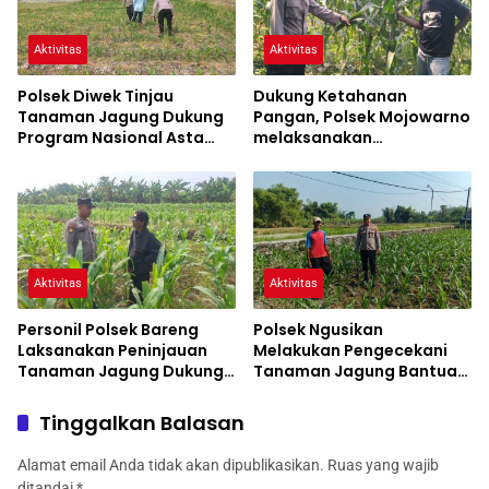
Aktivitas
Aktivitas
Polsek Diwek Tinjau
Dukung Ketahanan
Tanaman Jagung Dukung
Pangan, Polsek Mojowarno
Program Nasional Asta
melaksanakan
Cita
Pengecekan Tanaman
Jagung
Aktivitas
Aktivitas
Personil Polsek Bareng
Polsek Ngusikan
Laksanakan Peninjauan
Melakukan Pengecekani
Tanaman Jagung Dukung
Tanaman Jagung Bantuan
Program Ketahanan
Dinas Pertanian melalui
Pangan
Polres Jombang
Tinggalkan Balasan
Alamat email Anda tidak akan dipublikasikan.
Ruas yang wajib
ditandai
*