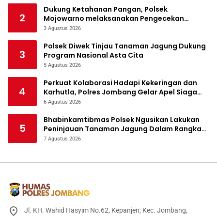
Dukung Ketahanan Pangan, Polsek
2
Mojowarno melaksanakan Pengecekan
Tanaman Jagung
3 Agustus 2026
Polsek Diwek Tinjau Tanaman Jagung Dukung
3
Program Nasional Asta Cita
5 Agustus 2026
Perkuat Kolaborasi Hadapi Kekeringan dan
4
Karhutla, Polres Jombang Gelar Apel Siaga
Bencana
6 Agustus 2026
Bhabinkamtibmas Polsek Ngusikan Lakukan
5
Peninjauan Tanaman Jagung Dalam Rangka
Mendukung Ketahanan Pangan
7 Agustus 2026
Jl. KH. Wahid Hasyim No.62, Kepanjen, Kec. Jombang,