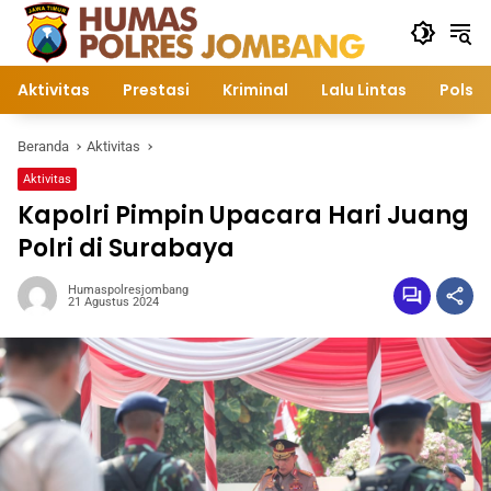
Langsung
ke
konten
Aktivitas
Prestasi
Kriminal
Lalu Lintas
Polsek
Beranda
Aktivitas
Aktivitas
Kapolri Pimpin Upacara Hari Juang
Polri di Surabaya
Humaspolresjombang
21 Agustus 2024