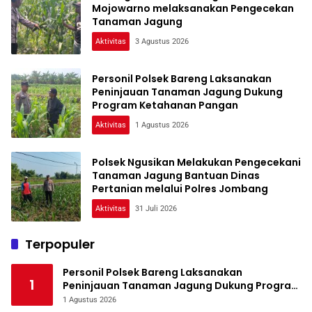
Mojowarno melaksanakan Pengecekan
Tanaman Jagung
Aktivitas
3 Agustus 2026
Personil Polsek Bareng Laksanakan
Peninjauan Tanaman Jagung Dukung
Program Ketahanan Pangan
Aktivitas
1 Agustus 2026
Polsek Ngusikan Melakukan Pengecekani
Tanaman Jagung Bantuan Dinas
Pertanian melalui Polres Jombang
Aktivitas
31 Juli 2026
Terpopuler
Personil Polsek Bareng Laksanakan
1
Peninjauan Tanaman Jagung Dukung Program
Ketahanan Pangan
1 Agustus 2026