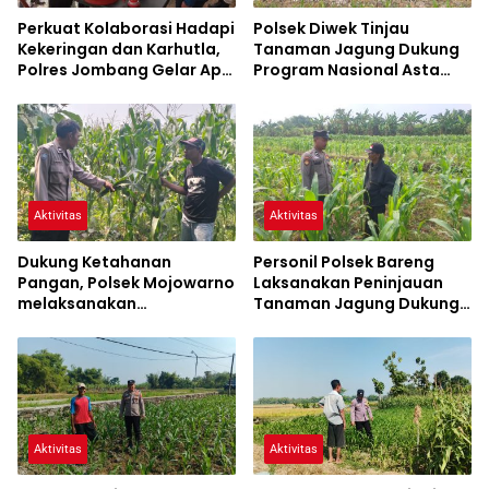
Perkuat Kolaborasi Hadapi
Polsek Diwek Tinjau
Kekeringan dan Karhutla,
Tanaman Jagung Dukung
Polres Jombang Gelar Apel
Program Nasional Asta
Siaga Bencana
Cita
Aktivitas
Aktivitas
Dukung Ketahanan
Personil Polsek Bareng
Pangan, Polsek Mojowarno
Laksanakan Peninjauan
melaksanakan
Tanaman Jagung Dukung
Pengecekan Tanaman
Program Ketahanan
Jagung
Pangan
Aktivitas
Aktivitas