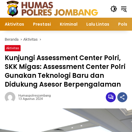
Langsung
ke
konten
Aktivitas
Prestasi
Kriminal
Lalu Lintas
Polsek
Beranda
Aktivitas
Aktivitas
Kunjungi Assessment Center Polri,
SKK Migas: Assessment Center Polri
Gunakan Teknologi Baru dan
Didukung Asesor Berpengalaman
Humaspolresjombang
13 Agustus 2024