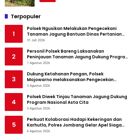
Terpopuler
Polsek Ngusikan Melakukan Pengecekani
1
Tanaman Jagung Bantuan Dinas Pertanian
melalui Polres Jombang
31 Juli 2026
Personil Polsek Bareng Laksanakan
2
Peninjauan Tanaman Jagung Dukung Program
Ketahanan Pangan
1 Agustus 2026
Dukung Ketahanan Pangan, Polsek
3
Mojowarno melaksanakan Pengecekan
Tanaman Jagung
3 Agustus 2026
Polsek Diwek Tinjau Tanaman Jagung Dukung
4
Program Nasional Asta Cita
5 Agustus 2026
Perkuat Kolaborasi Hadapi Kekeringan dan
5
Karhutla, Polres Jombang Gelar Apel Siaga
Bencana
6 Agustus 2026