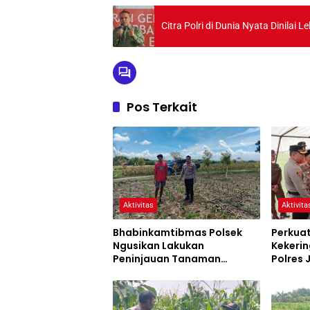
Citra Polri di Dunia Nyata Dinilai
Pos Terkait
Aktivitas
Aktivita
Bhabinkamtibmas Polsek
Perkua
Ngusikan Lakukan
Kekerin
Peninjauan Tanaman
Polres
Jagung Dalam Rangka
Siaga 
Mendukung Ketahanan
Pangan