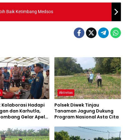
 Lebih Baik Ketimbang Medsos
s
Aktivitas
t Kolaborasi Hadapi
Polsek Diwek Tinjau
gan dan Karhutla,
Tanaman Jagung Dukung
 Jombang Gelar Apel
Program Nasional Asta Cita
Bencana