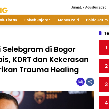
Jumat, 7 Agustus 2026
alu Lintas
Polsek Jajaran
Mabes Polri
Polda Jatim
Te
1
i Selebgram di Bogor
apis, KDRT dan Kekerasan
2
rikan Trauma Healing
3
4