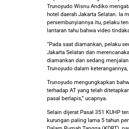
Trunoyudo Wisnu Andiko mengata
hotel daerah Jakarta Selatan. Ia
persembunyiannya itu, pelaku te
lantaran tahu bahwa video tindakan
“Pada saat diamankan, pelaku sed
Jakarta Selatan dan merencanakan 
diamankan dan sedang menjalani 
Trunoyudo dalam keterangannya,
Trunoyudo mengungkapkan bahwa 
terhadap AT yang telah ditetapka
pasal berlapis,” ucapnya.
Selain dijerat Pasal 351 KUHP 
kurungan paling lama 5 tahun pen
Dalam Rumah Tangga (KDRT), pas