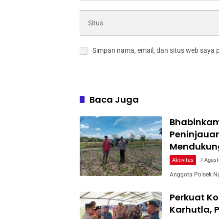
Simpan nama, email, dan situs web saya 
Baca Juga
Bhabinkam
Peninjaua
Mendukun
Aktivitas
7 Agust
Anggota Polsek Ng
Perkuat Ko
Karhutla, 