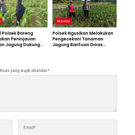
s
Aktivitas
l Polsek Bareng
Polsek Ngusikan Melakukan
akan Peninjauan
Pengecekani Tanaman
n Jagung Dukung
Jagung Bantuan Dinas
m Ketahanan Pangan
Pertanian melalui Polres
Jombang
Ruas yang wajib ditandai
*