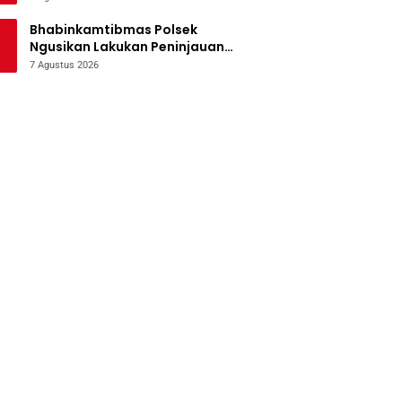
Bencana
Bhabinkamtibmas Polsek
Ngusikan Lakukan Peninjauan
Tanaman Jagung Dalam Rangka
7 Agustus 2026
Mendukung Ketahanan Pangan