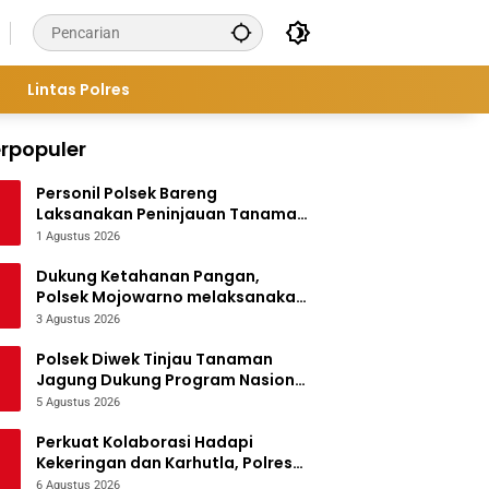
Lintas Polres
rpopuler
Personil Polsek Bareng
Laksanakan Peninjauan Tanaman
Jagung Dukung Program
1 Agustus 2026
Ketahanan Pangan
Dukung Ketahanan Pangan,
Polsek Mojowarno melaksanakan
Pengecekan Tanaman Jagung
3 Agustus 2026
Polsek Diwek Tinjau Tanaman
Jagung Dukung Program Nasional
Asta Cita
5 Agustus 2026
Perkuat Kolaborasi Hadapi
Kekeringan dan Karhutla, Polres
Jombang Gelar Apel Siaga
6 Agustus 2026