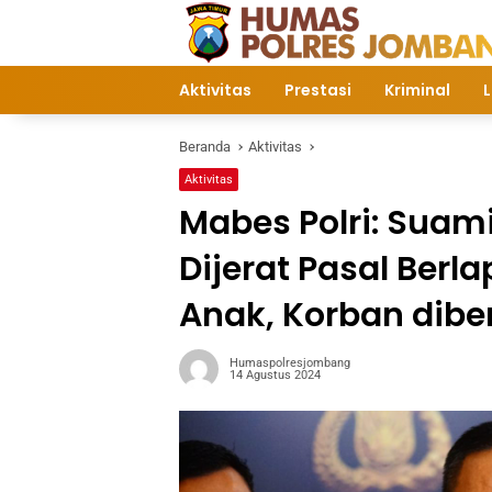
Langsung
ke
konten
Aktivitas
Prestasi
Kriminal
L
Beranda
Aktivitas
Aktivitas
Mabes Polri: Suam
Dijerat Pasal Berl
Anak, Korban dibe
Humaspolresjombang
14 Agustus 2024