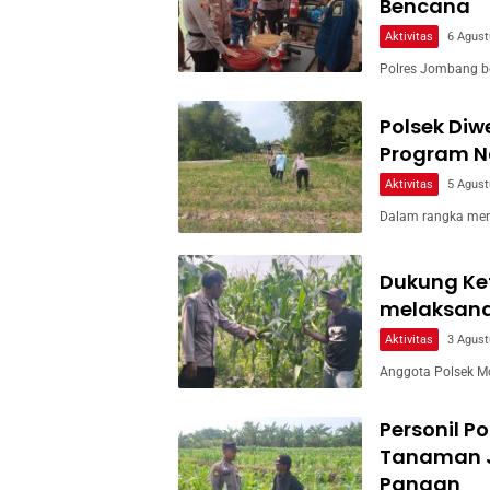
Bencana
Aktivitas
6 Agust
Polres Jombang b
Polsek Di
Program Na
Aktivitas
5 Agust
Dalam rangka men
Dukung Ke
melaksan
Aktivitas
3 Agust
Anggota Polsek M
Personil P
Tanaman 
Pangan