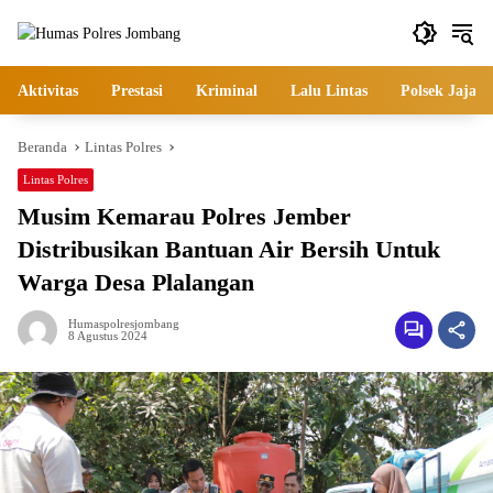
Langsung
ke
konten
Aktivitas
Prestasi
Kriminal
Lalu Lintas
Polsek Jajara
Beranda
Lintas Polres
Lintas Polres
Musim Kemarau Polres Jember
Distribusikan Bantuan Air Bersih Untuk
Warga Desa Plalangan
Humaspolresjombang
8 Agustus 2024