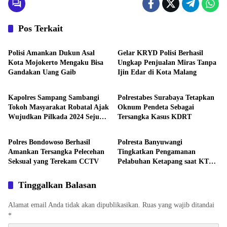
Pos Terkait
Lintas Polres
Lintas Polres
Polisi Amankan Dukun Asal
Gelar KRYD Polisi Berhasil
Kota Mojokerto Mengaku Bisa
Ungkap Penjualan Miras Tanpa
Gandakan Uang Gaib
Ijin Edar di Kota Malang
Lintas Polres
Lintas Polres
Kapolres Sampang Sambangi
Polrestabes Surabaya Tetapkan
Tokoh Masyarakat Robatal Ajak
Oknum Pendeta Sebagai
Wujudkan Pilkada 2024 Sejuk
Tersangka Kasus KDRT
Lintas Polres
Lintas Polres
dan Damai
Polres Bondowoso Berhasil
Polresta Banyuwangi
Amankan Tersangka Pelecehan
Tingkatkan Pengamanan
Seksual yang Terekam CCTV
Pelabuhan Ketapang saat KTT
IAF di Bali
Tinggalkan Balasan
Alamat email Anda tidak akan dipublikasikan.
Ruas yang wajib ditandai
*