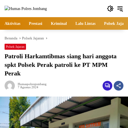
Langsung
ke
konten
Aktivitas
Prestasi
Kriminal
Lalu Lintas
Polsek Jajara
Beranda
Polsek Jajaran
Polsek Jajaran
Patroli Harkamtibmas siang hari anggota
spkt Polsek Perak patroli ke PT MPM
Perak
Humaspolresjombang
7 Agustus 2024