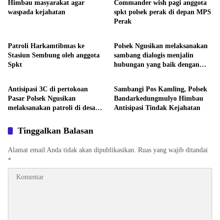
Himbau masyarakat agar
Commander wish pagi anggota
waspada kejahatan
spkt polsek perak di depan MPS
Perak
Polsek Jajaran
Polsek Jajaran
Patroli Harkamtibmas ke
Polsek Ngusikan melaksanakan
Stasiun Sembung oleh anggota
sambang dialogis menjalin
Spkt
hubungan yang baik dengan
Polsek Jajaran
Polsek Jajaran
warga
Antisipasi 3C di pertokoan
Sambangi Pos Kamling, Polsek
Pasar Polsek Ngusikan
Bandarkedungmulyo Himbau
melaksanakan patroli di desa
Antisipasi Tindak Kejahatan
keboan
Tinggalkan Balasan
Alamat email Anda tidak akan dipublikasikan.
Ruas yang wajib ditandai
*