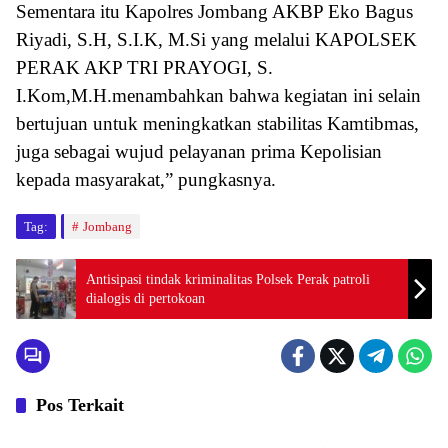
Sementara itu Kapolres Jombang AKBP Eko Bagus
Riyadi, S.H, S.I.K, M.Si yang melalui KAPOLSEK
PERAK AKP TRI PRAYOGI, S.
I.Kom,M.H.menambahkan bahwa kegiatan ini selain
bertujuan untuk meningkatkan stabilitas Kamtibmas,
juga sebagai wujud pelayanan prima Kepolisian
kepada masyarakat,” pungkasnya.
Tag:
Jombang
Antisipasi tindak kriminalitas Polsek Perak patroli
dialogis di pertokoan
Pos Terkait
Polsek Jajaran
Polsek Jajaran