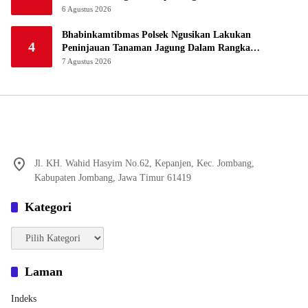
6 Agustus 2026
Bhabinkamtibmas Polsek Ngusikan Lakukan
4
Peninjauan Tanaman Jagung Dalam Rangka
Mendukung Ketahanan Pangan
7 Agustus 2026
Jl. KH. Wahid Hasyim No.62, Kepanjen, Kec. Jombang,
Kabupaten Jombang, Jawa Timur 61419
Kategori
Kategori
Laman
Indeks