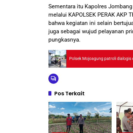
Sementara itu Kapolres Jombang A
melalui KAPOLSEK PERAK AKP T
bahwa kegiatan ini selain bertuj
juga sebagai wujud pelayanan pr
pungkasnya.
Polsek Mojoagung patroli dialogis
Pos Terkait