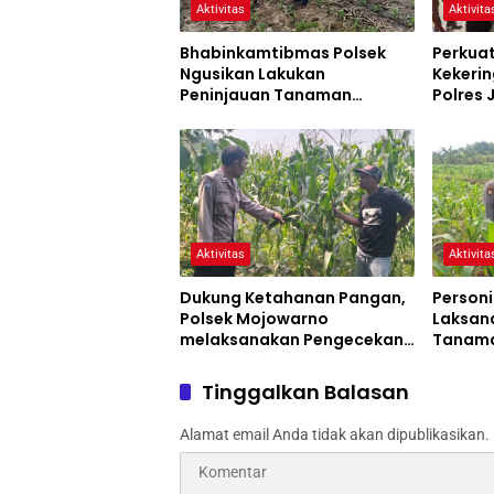
Aktivitas
Aktivita
Bhabinkamtibmas Polsek
Perkua
Ngusikan Lakukan
Kekerin
Peninjauan Tanaman
Polres
Jagung Dalam Rangka
Siaga 
Mendukung Ketahanan
Pangan
Aktivitas
Aktivita
Dukung Ketahanan Pangan,
Personi
Polsek Mojowarno
Laksan
melaksanakan Pengecekan
Tanama
Tanaman Jagung
Progra
Tinggalkan Balasan
Alamat email Anda tidak akan dipublikasikan.