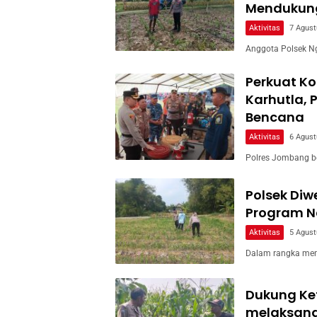
Mendukun
Aktivitas
7 Agust
Anggota Polsek Ng
Perkuat Ko
Karhutla, 
Bencana
Aktivitas
6 Agust
Polres Jombang b
Polsek Di
Program Na
Aktivitas
5 Agust
Dalam rangka men
Dukung Ke
melaksan