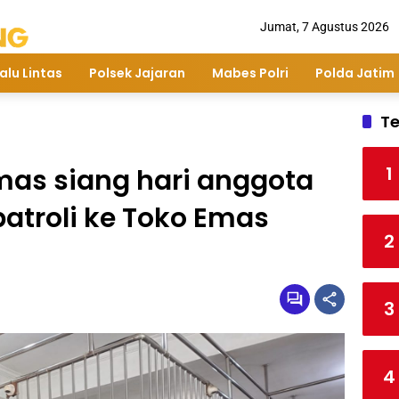
Jumat, 7 Agustus 2026
alu Lintas
Polsek Jajaran
Mabes Polri
Polda Jatim
Te
1
mas siang hari anggota
patroli ke Toko Emas
2
3
4