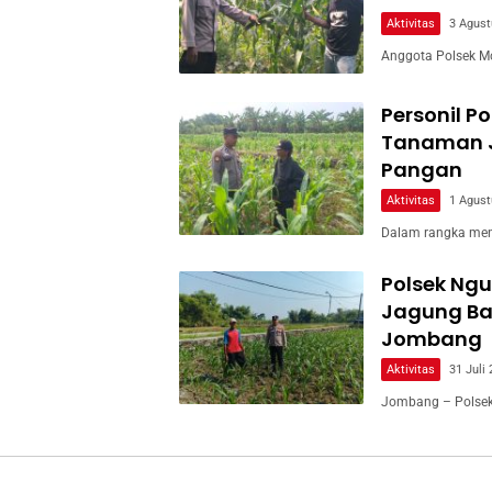
Aktivitas
3 Agust
Anggota Polsek M
Personil P
Tanaman 
Pangan
Aktivitas
1 Agust
Dalam rangka men
Polsek Ng
Jagung Ban
Jombang
Aktivitas
31 Juli
Jombang – Polsek