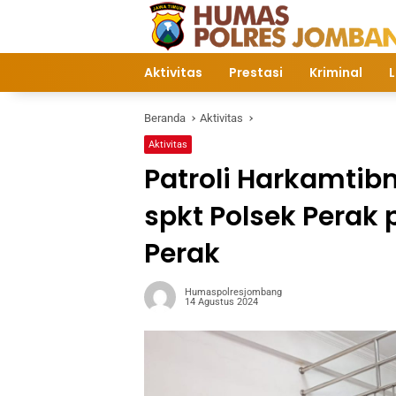
Langsung
ke
konten
Aktivitas
Prestasi
Kriminal
L
Beranda
Aktivitas
Aktivitas
Patroli Harkamtib
spkt Polsek Perak 
Perak
Humaspolresjombang
14 Agustus 2024