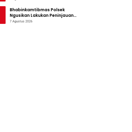
Bencana
Bhabinkamtibmas Polsek
Ngusikan Lakukan Peninjauan
Tanaman Jagung Dalam Rangka
7 Agustus 2026
Mendukung Ketahanan Pangan