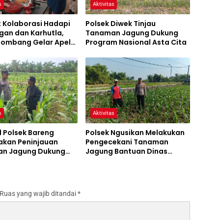
s
Aktivitas
t Kolaborasi Hadapi
Polsek Diwek Tinjau
gan dan Karhutla,
Tanaman Jagung Dukung
 Jombang Gelar Apel
Program Nasional Asta Cita
Bencana
s
Aktivitas
l Polsek Bareng
Polsek Ngusikan Melakukan
akan Peninjauan
Pengecekani Tanaman
n Jagung Dukung
Jagung Bantuan Dinas
m Ketahanan Pangan
Pertanian melalui Polres
Jombang
Ruas yang wajib ditandai
*