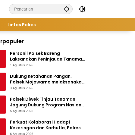
Lintas Polres
rpopuler
Personil Polsek Bareng
Laksanakan Peninjauan Tanaman
Jagung Dukung Program
1 Agustus 2026
Ketahanan Pangan
Dukung Ketahanan Pangan,
Polsek Mojowarno melaksanakan
Pengecekan Tanaman Jagung
3 Agustus 2026
Polsek Diwek Tinjau Tanaman
Jagung Dukung Program Nasional
Asta Cita
5 Agustus 2026
Perkuat Kolaborasi Hadapi
Kekeringan dan Karhutla, Polres
Jombang Gelar Apel Siaga
6 Agustus 2026