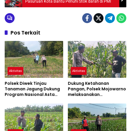
Pasuruan Kota Bantu Penuhi Stok darah di PMI
Pos Terkait
Aktivitas
Aktivitas
Polsek Diwek Tinjau
Dukung Ketahanan
Tanaman Jagung Dukung
Pangan, Polsek Mojowarno
Program Nasional Asta
melaksanakan
Cita
Pengecekan Tanaman
Jagung