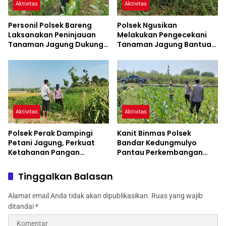
Aktivitas
Aktivitas
Personil Polsek Bareng
Polsek Ngusikan
Laksanakan Peninjauan
Melakukan Pengecekani
Tanaman Jagung Dukung
Tanaman Jagung Bantuan
Program Ketahanan
Dinas Pertanian melalui
Pangan
Polres Jombang
Aktivitas
Aktivitas
Polsek Perak Dampingi
Kanit Binmas Polsek
Petani Jagung, Perkuat
Bandar Kedungmulyo
Ketahanan Pangan
Pantau Perkembangan
Nasional
Tanaman Jagung
Tinggalkan Balasan
Alamat email Anda tidak akan dipublikasikan.
Ruas yang wajib
ditandai
*