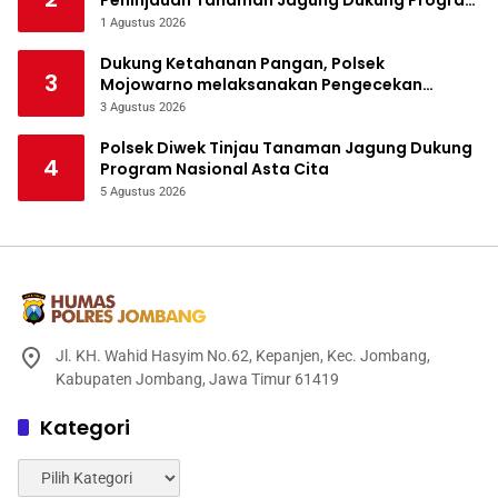
Peninjauan Tanaman Jagung Dukung Program
Ketahanan Pangan
1 Agustus 2026
Dukung Ketahanan Pangan, Polsek
3
Mojowarno melaksanakan Pengecekan
Tanaman Jagung
3 Agustus 2026
Polsek Diwek Tinjau Tanaman Jagung Dukung
4
Program Nasional Asta Cita
5 Agustus 2026
Jl. KH. Wahid Hasyim No.62, Kepanjen, Kec. Jombang,
Kabupaten Jombang, Jawa Timur 61419
Kategori
Kategori