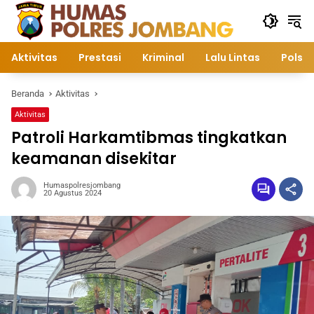
Langsung
ke
konten
Aktivitas
Prestasi
Kriminal
Lalu Lintas
Polsek
Beranda
Aktivitas
Aktivitas
Patroli Harkamtibmas tingkatkan
keamanan disekitar
Humaspolresjombang
20 Agustus 2024