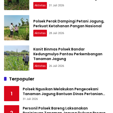
Aktivitas
31 Juli 2026
Polsek Perak Dampingi Petani Jagung,
Perkuat Ketahanan Pangan Nasional
Aktivitas
28 Juli 2026
Kanit Binmas Polsek Bandar
Kedungmulyo Pantau Perkembangan
Tanaman Jagung
Aktivitas
26 Juli 2026
Terpopuler
Polsek Ngusikan Melakukan Pengecekani
1
Tanaman Jagung Bantuan Dinas Pertanian
melalui Polres Jombang
31 Juli 2026
Personil Polsek Bareng Laksanakan
2