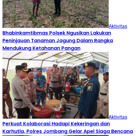
Aktivitas
Bhabinkamtibmas Polsek Ngusikan Lakukan
Peninjauan Tanaman Jagung Dalam Rangka
Mendukung Ketahanan Pangan
Aktivitas
Perkuat Kolaborasi Hadapi Kekeringan dan
Karhutla, Polres Jombang Gelar Apel Siaga Bencana