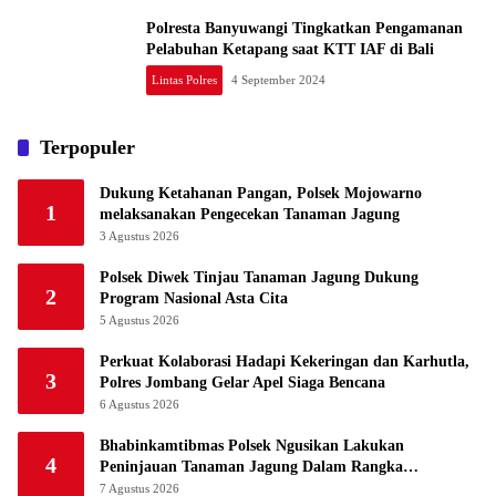
Polresta Banyuwangi Tingkatkan Pengamanan
Pelabuhan Ketapang saat KTT IAF di Bali
Lintas Polres
4 September 2024
Terpopuler
Dukung Ketahanan Pangan, Polsek Mojowarno
1
melaksanakan Pengecekan Tanaman Jagung
3 Agustus 2026
Polsek Diwek Tinjau Tanaman Jagung Dukung
2
Program Nasional Asta Cita
5 Agustus 2026
Perkuat Kolaborasi Hadapi Kekeringan dan Karhutla,
3
Polres Jombang Gelar Apel Siaga Bencana
6 Agustus 2026
Bhabinkamtibmas Polsek Ngusikan Lakukan
4
Peninjauan Tanaman Jagung Dalam Rangka
Mendukung Ketahanan Pangan
7 Agustus 2026