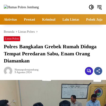
Langsung
ke
konten
Aktivitas
Prestasi
Kriminal
Lalu Lintas
Polsek Jajara
Beranda
Lintas Polres
Lintas Polres
Polres Bangkalan Grebek Rumah Diduga
Tempat Peredaran Sabu, Enam Orang
Diamankan
Humaspolresjombang
9 Agustus 2024