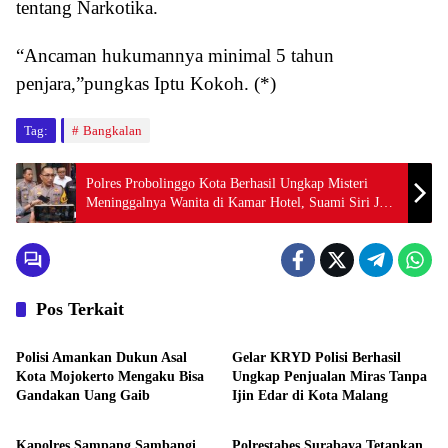
tentang Narkotika.
“Ancaman hukumannya minimal 5 tahun
penjara,”pungkas Iptu Kokoh. (*)
Tag:
Bangkalan
Polres Probolinggo Kota Berhasil Ungkap Misteri
Meninggalnya Wanita di Kamar Hotel, Suami Siri Jadi
Tersangka
Pos Terkait
Lintas Polres
Lintas Polres
Polisi Amankan Dukun Asal
Gelar KRYD Polisi Berhasil
Kota Mojokerto Mengaku Bisa
Ungkap Penjualan Miras Tanpa
Gandakan Uang Gaib
Ijin Edar di Kota Malang
Lintas Polres
Lintas Polres
Kapolres Sampang Sambangi
Polrestabes Surabaya Tetapkan