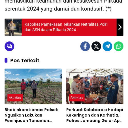
memastikan keamanan dan kesuksesan Pilkada
serentak 2024 yang damai dan kondusif. (*)
Kapolres Pamekasan Tekankan Netralitas Polri
dan ASN dalam Pilkada 2024
Pos Terkait
Aktivitas
Aktivitas
Bhabinkamtibmas Polsek
Perkuat Kolaborasi Hadapi
Ngusikan Lakukan
Kekeringan dan Karhutla,
Peninjauan Tanaman
Polres Jombang Gelar Apel
Jagung Dalam Rangka
Siaga Bencana