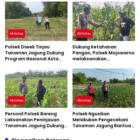
Mendukung Ketahanan
Pangan
Aktivitas
Aktivitas
Polsek Diwek Tinjau
Dukung Ketahanan
Tanaman Jagung Dukung
Pangan, Polsek Mojowarno
Program Nasional Asta
melaksanakan
Cita
Pengecekan Tanaman
Jagung
Aktivitas
Aktivitas
Personil Polsek Bareng
Polsek Ngusikan
Laksanakan Peninjauan
Melakukan Pengecekani
Tanaman Jagung Dukung
Tanaman Jagung Bantuan
Program Ketahanan
Dinas Pertanian melalui
Pangan
Polres Jombang