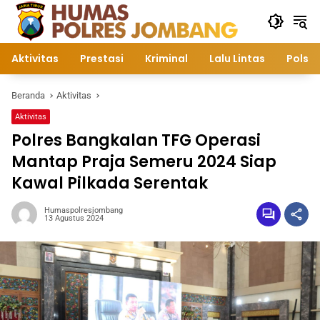
Langsung
ke
konten
Aktivitas
Prestasi
Kriminal
Lalu Lintas
Polsek
Beranda
Aktivitas
Aktivitas
Polres Bangkalan TFG Operasi
Mantap Praja Semeru 2024 Siap
Kawal Pilkada Serentak
Humaspolresjombang
13 Agustus 2024