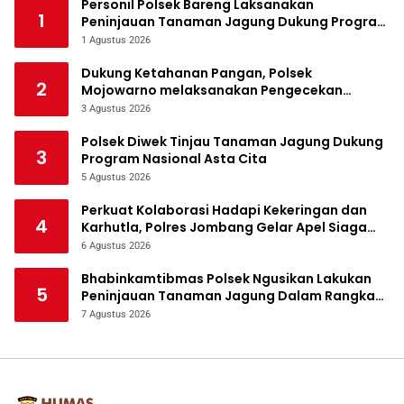
Personil Polsek Bareng Laksanakan
1
Peninjauan Tanaman Jagung Dukung Program
Ketahanan Pangan
1 Agustus 2026
Dukung Ketahanan Pangan, Polsek
2
Mojowarno melaksanakan Pengecekan
Tanaman Jagung
3 Agustus 2026
Polsek Diwek Tinjau Tanaman Jagung Dukung
3
Program Nasional Asta Cita
5 Agustus 2026
Perkuat Kolaborasi Hadapi Kekeringan dan
4
Karhutla, Polres Jombang Gelar Apel Siaga
Bencana
6 Agustus 2026
Bhabinkamtibmas Polsek Ngusikan Lakukan
5
Peninjauan Tanaman Jagung Dalam Rangka
Mendukung Ketahanan Pangan
7 Agustus 2026