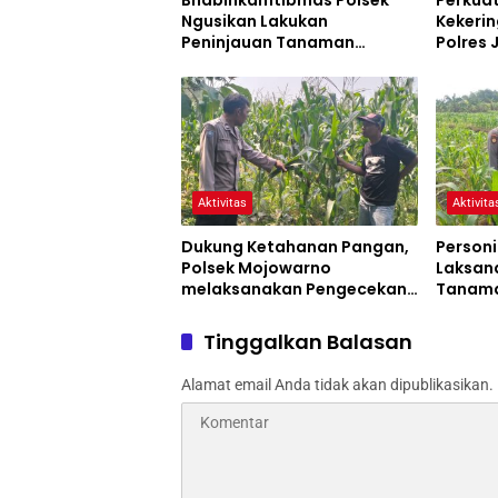
Bhabinkamtibmas Polsek
Perkua
Ngusikan Lakukan
Kekerin
Peninjauan Tanaman
Polres
Jagung Dalam Rangka
Siaga 
Mendukung Ketahanan
Pangan
Aktivitas
Aktivita
Dukung Ketahanan Pangan,
Personi
Polsek Mojowarno
Laksan
melaksanakan Pengecekan
Tanama
Tanaman Jagung
Progra
Tinggalkan Balasan
Alamat email Anda tidak akan dipublikasikan.