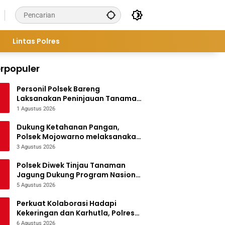
Lintas Polres
rpopuler
Personil Polsek Bareng
Laksanakan Peninjauan Tanaman
Jagung Dukung Program
1 Agustus 2026
Ketahanan Pangan
Dukung Ketahanan Pangan,
Polsek Mojowarno melaksanakan
Pengecekan Tanaman Jagung
3 Agustus 2026
Polsek Diwek Tinjau Tanaman
Jagung Dukung Program Nasional
Asta Cita
5 Agustus 2026
Perkuat Kolaborasi Hadapi
Kekeringan dan Karhutla, Polres
Jombang Gelar Apel Siaga
6 Agustus 2026