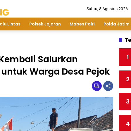
Sabtu, 8 Agustus 2026
alu Lintas
Polsek Jajaran
Mabes Polri
Polda Jatim
Te
1
 Kembali Salurkan
h untuk Warga Desa Pejok
2
3
4