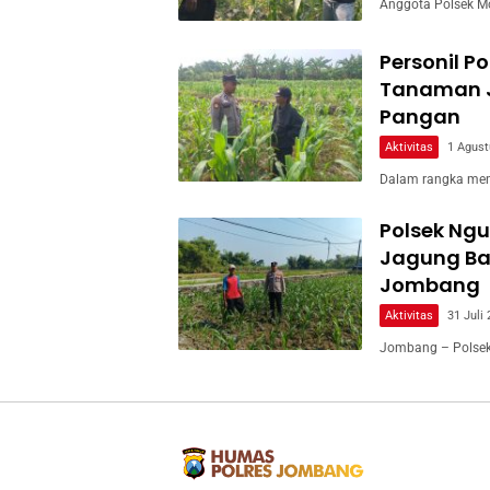
Anggota Polsek M
Personil P
Tanaman 
Pangan
Aktivitas
1 Agust
Dalam rangka men
Polsek Ng
Jagung Ban
Jombang
Aktivitas
31 Juli
Jombang – Polsek