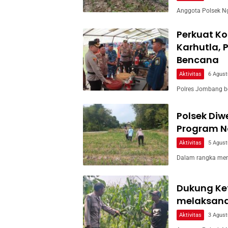
Anggota Polsek Ng
Perkuat Ko
Karhutla, 
Bencana
Aktivitas
6 Agust
Polres Jombang b
Polsek Di
Program Na
Aktivitas
5 Agust
Dalam rangka men
Dukung Ke
melaksan
Aktivitas
3 Agust