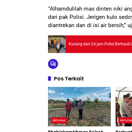
“Alhamdulilah mas dinten niki angs
dari pak Polisi. Jerigen kulo sed
diantrekan dan di isi air bersih,” 
Kurang dari 24 jam Polisi Berhas
Pos Terkait
Aktivitas
Aktivita