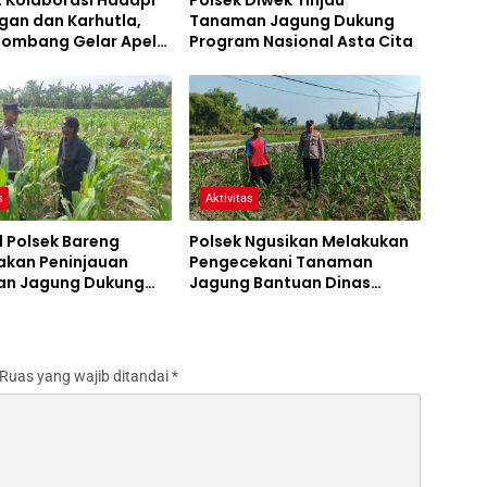
t Kolaborasi Hadapi
Polsek Diwek Tinjau
gan dan Karhutla,
Tanaman Jagung Dukung
 Jombang Gelar Apel
Program Nasional Asta Cita
Bencana
s
Aktivitas
l Polsek Bareng
Polsek Ngusikan Melakukan
akan Peninjauan
Pengecekani Tanaman
n Jagung Dukung
Jagung Bantuan Dinas
m Ketahanan Pangan
Pertanian melalui Polres
Jombang
Ruas yang wajib ditandai
*