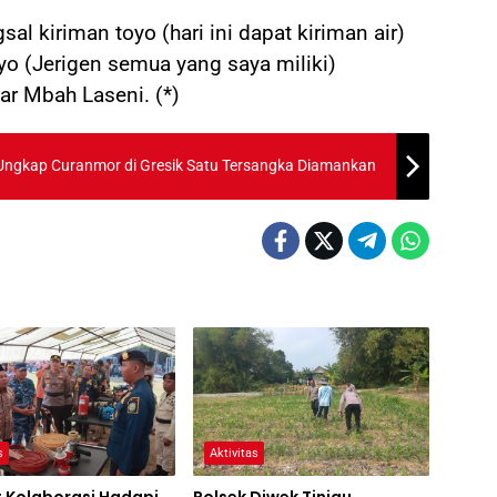
al kiriman toyo (hari ini dapat kiriman air)
oyo (Jerigen semua yang saya miliki)
ujar Mbah Laseni. (*)
il Ungkap Curanmor di Gresik Satu Tersangka Diamankan
s
Aktivitas