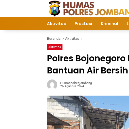
Langsung
ke
konten
Aktivitas
Prestasi
Kriminal
L
Beranda
Aktivitas
Aktivitas
Polres Bojonegoro
Bantuan Air Bersi
Humaspolresjombang
26 Agustus 2024