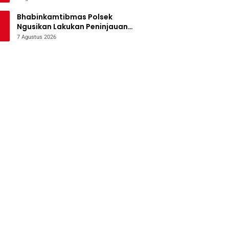
Bencana
Bhabinkamtibmas Polsek
Ngusikan Lakukan Peninjauan
Tanaman Jagung Dalam Rangka
7 Agustus 2026
Mendukung Ketahanan Pangan