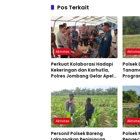
Pos Terkait
Aktivitas
Aktivita
Perkuat Kolaborasi Hadapi
Polsek 
Kekeringan dan Karhutla,
Tanama
Polres Jombang Gelar Apel
Program
Siaga Bencana
Aktivitas
Aktivita
Personil Polsek Bareng
Polsek
Laksanakan Peninjauan
Pengec