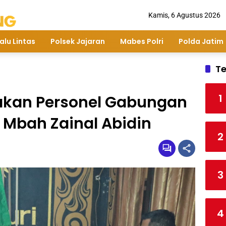
Kamis, 6 Agustus 2026
alu Lintas
Polsek Jajaran
Mabes Polri
Polda Jatim
Te
1
gakan Personel Gabungan
Mbah Zainal Abidin
2
3
4