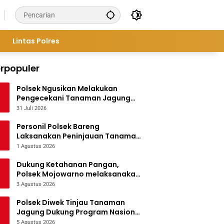
Lintas Polres
rpopuler
Polsek Ngusikan Melakukan
Pengecekani Tanaman Jagung
Bantuan Dinas Pertanian melalui
31 Juli 2026
Polres Jombang
Personil Polsek Bareng
Laksanakan Peninjauan Tanaman
Jagung Dukung Program
1 Agustus 2026
Ketahanan Pangan
Dukung Ketahanan Pangan,
Polsek Mojowarno melaksanakan
Pengecekan Tanaman Jagung
3 Agustus 2026
Polsek Diwek Tinjau Tanaman
Jagung Dukung Program Nasional
Asta Cita
5 Agustus 2026