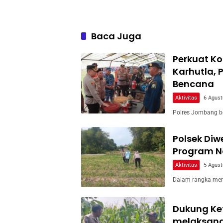
Baca Juga
Perkuat Ko
Karhutla, 
Bencana
Aktivitas
6 Agust
Polres Jombang b
Polsek Di
Program Na
Aktivitas
5 Agust
Dalam rangka men
Dukung Ke
melaksan