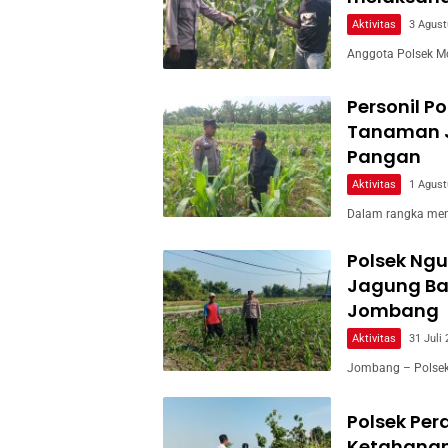
Aktivitas
3 Agust
Anggota Polsek M
Personil P
Tanaman 
Pangan
Aktivitas
1 Agust
Dalam rangka men
Polsek Ng
Jagung Ban
Jombang
Aktivitas
31 Juli
Jombang – Polsek
Polsek Per
Ketahanan