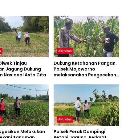
s
Aktivitas
Diwek Tinjau
Dukung Ketahanan Pangan,
n Jagung Dukung
Polsek Mojowarno
 Nasional Asta Cita
melaksanakan Pengecekan
Tanaman Jagung
s
Aktivitas
 Ngusikan Melakukan
Polsek Perak Dampingi
ekani Tanaman
Petani Jagung, Perkuat