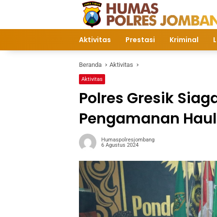
Langsung
ke
konten
Aktivitas
Prestasi
Kriminal
L
Beranda
Aktivitas
Aktivitas
Polres Gresik Sia
Pengamanan Haul 
Humaspolresjombang
6 Agustus 2024