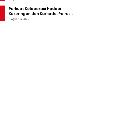
Perkuat Kolaborasi Hadapi
Kekeringan dan Karhutla, Polres
Jombang Gelar Apel Siaga
6 Agustus 2026
Bencana