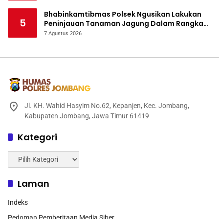
Bhabinkamtibmas Polsek Ngusikan Lakukan
5
Peninjauan Tanaman Jagung Dalam Rangka
Mendukung Ketahanan Pangan
7 Agustus 2026
Jl. KH. Wahid Hasyim No.62, Kepanjen, Kec. Jombang,
Kabupaten Jombang, Jawa Timur 61419
Kategori
Kategori
Laman
Indeks
Pedoman Pemberitaan Media Siber