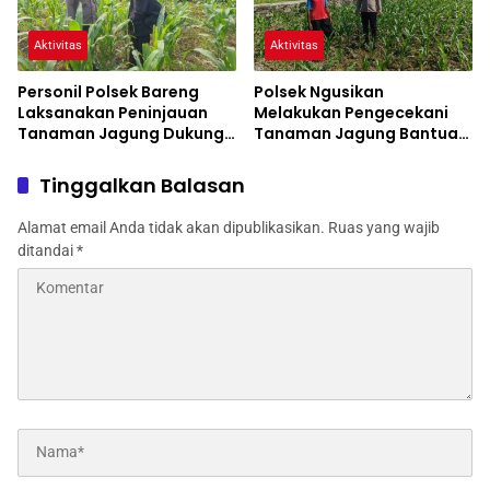
Aktivitas
Aktivitas
Personil Polsek Bareng
Polsek Ngusikan
Laksanakan Peninjauan
Melakukan Pengecekani
Tanaman Jagung Dukung
Tanaman Jagung Bantuan
Program Ketahanan
Dinas Pertanian melalui
Pangan
Polres Jombang
Tinggalkan Balasan
Alamat email Anda tidak akan dipublikasikan.
Ruas yang wajib
ditandai
*