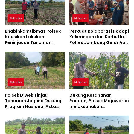
Aktivitas
Aktivitas
Bhabinkamtibmas Polsek
Perkuat Kolaborasi Hadapi
Ngusikan Lakukan
Kekeringan dan Karhutla,
Peninjauan Tanaman
Polres Jombang Gelar Apel
Jagung Dalam Rangka
Siaga Bencana
Mendukung Ketahanan
Pangan
Aktivitas
Aktivitas
Polsek Diwek Tinjau
Dukung Ketahanan
Tanaman Jagung Dukung
Pangan, Polsek Mojowarno
Program Nasional Asta
melaksanakan
Cita
Pengecekan Tanaman
Jagung