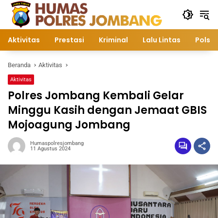
Langsung
ke
konten
Aktivitas
Prestasi
Kriminal
Lalu Lintas
Polsek
Beranda
Aktivitas
Aktivitas
Polres Jombang Kembali Gelar
Minggu Kasih dengan Jemaat GBIS
Mojoagung Jombang
Humaspolresjombang
11 Agustus 2024