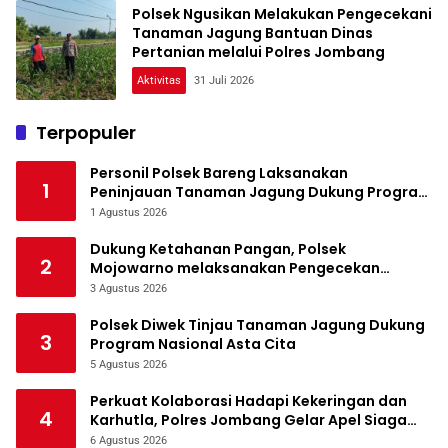
Polsek Ngusikan Melakukan Pengecekani
Tanaman Jagung Bantuan Dinas
Pertanian melalui Polres Jombang
Aktivitas
31 Juli 2026
Terpopuler
Personil Polsek Bareng Laksanakan
1
Peninjauan Tanaman Jagung Dukung Program
Ketahanan Pangan
1 Agustus 2026
Dukung Ketahanan Pangan, Polsek
2
Mojowarno melaksanakan Pengecekan
Tanaman Jagung
3 Agustus 2026
Polsek Diwek Tinjau Tanaman Jagung Dukung
3
Program Nasional Asta Cita
5 Agustus 2026
Perkuat Kolaborasi Hadapi Kekeringan dan
4
Karhutla, Polres Jombang Gelar Apel Siaga
Bencana
6 Agustus 2026