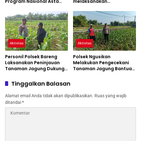
Program Nasional Asta
melaksanakan
Cita
Pengecekan Tanaman
Jagung
Aktivitas
Aktivitas
Personil Polsek Bareng
Polsek Ngusikan
Laksanakan Peninjauan
Melakukan Pengecekani
Tanaman Jagung Dukung
Tanaman Jagung Bantuan
Program Ketahanan
Dinas Pertanian melalui
Pangan
Polres Jombang
Tinggalkan Balasan
Alamat email Anda tidak akan dipublikasikan.
Ruas yang wajib
ditandai
*