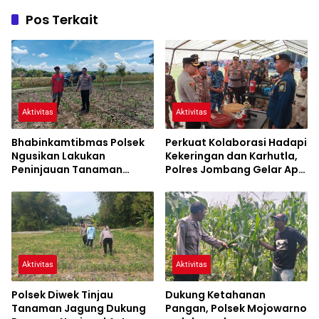
Pos Terkait
Aktivitas
Aktivitas
Bhabinkamtibmas Polsek
Perkuat Kolaborasi Hadapi
Ngusikan Lakukan
Kekeringan dan Karhutla,
Peninjauan Tanaman
Polres Jombang Gelar Apel
Jagung Dalam Rangka
Siaga Bencana
Mendukung Ketahanan
Pangan
Aktivitas
Aktivitas
Polsek Diwek Tinjau
Dukung Ketahanan
Tanaman Jagung Dukung
Pangan, Polsek Mojowarno