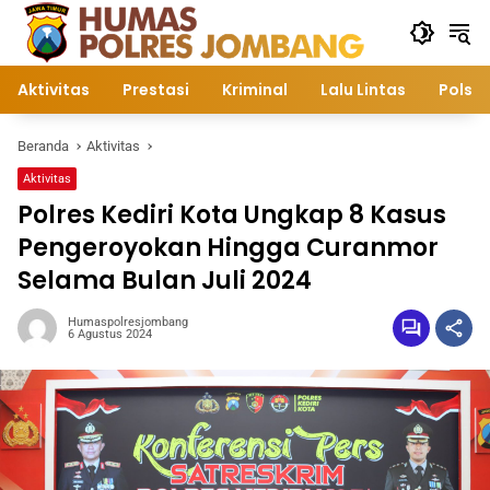
Langsung
ke
konten
Aktivitas
Prestasi
Kriminal
Lalu Lintas
Polsek
Beranda
Aktivitas
Aktivitas
Polres Kediri Kota Ungkap 8 Kasus
Pengeroyokan Hingga Curanmor
Selama Bulan Juli 2024
Humaspolresjombang
6 Agustus 2024