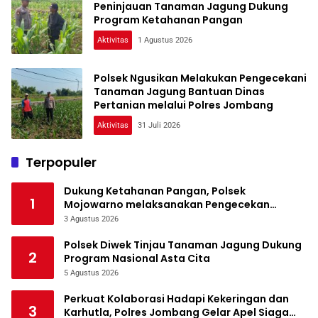
Peninjauan Tanaman Jagung Dukung
Program Ketahanan Pangan
Aktivitas
1 Agustus 2026
Polsek Ngusikan Melakukan Pengecekani
Tanaman Jagung Bantuan Dinas
Pertanian melalui Polres Jombang
Aktivitas
31 Juli 2026
Terpopuler
Dukung Ketahanan Pangan, Polsek
1
Mojowarno melaksanakan Pengecekan
Tanaman Jagung
3 Agustus 2026
Polsek Diwek Tinjau Tanaman Jagung Dukung
2
Program Nasional Asta Cita
5 Agustus 2026
Perkuat Kolaborasi Hadapi Kekeringan dan
3
Karhutla, Polres Jombang Gelar Apel Siaga