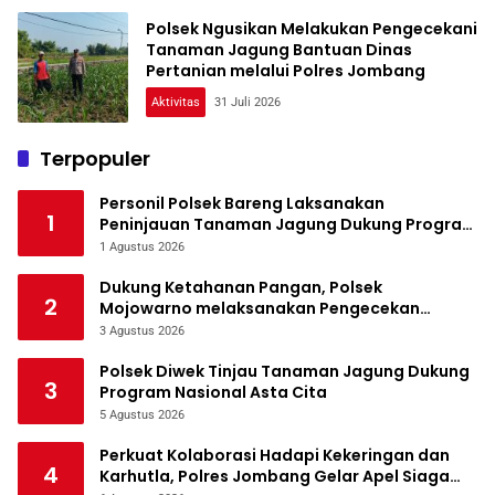
Polsek Ngusikan Melakukan Pengecekani
Tanaman Jagung Bantuan Dinas
Pertanian melalui Polres Jombang
Aktivitas
31 Juli 2026
Terpopuler
Personil Polsek Bareng Laksanakan
1
Peninjauan Tanaman Jagung Dukung Program
Ketahanan Pangan
1 Agustus 2026
Dukung Ketahanan Pangan, Polsek
2
Mojowarno melaksanakan Pengecekan
Tanaman Jagung
3 Agustus 2026
Polsek Diwek Tinjau Tanaman Jagung Dukung
3
Program Nasional Asta Cita
5 Agustus 2026
Perkuat Kolaborasi Hadapi Kekeringan dan
4
Karhutla, Polres Jombang Gelar Apel Siaga