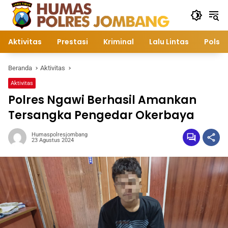
Langsung
ke
konten
Aktivitas
Prestasi
Kriminal
Lalu Lintas
Polsek
Beranda
Aktivitas
Aktivitas
Polres Ngawi Berhasil Amankan
Tersangka Pengedar Okerbaya
Humaspolresjombang
23 Agustus 2024