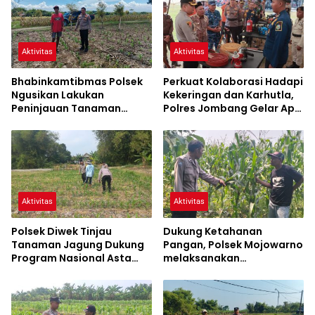
Aktivitas
Aktivitas
Bhabinkamtibmas Polsek
Perkuat Kolaborasi Hadapi
Ngusikan Lakukan
Kekeringan dan Karhutla,
Peninjauan Tanaman
Polres Jombang Gelar Apel
Jagung Dalam Rangka
Siaga Bencana
Mendukung Ketahanan
Pangan
Aktivitas
Aktivitas
Polsek Diwek Tinjau
Dukung Ketahanan
Tanaman Jagung Dukung
Pangan, Polsek Mojowarno
Program Nasional Asta
melaksanakan
Cita
Pengecekan Tanaman
Jagung