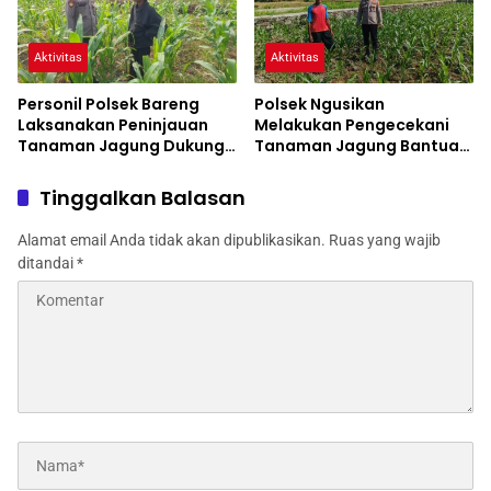
Aktivitas
Aktivitas
Personil Polsek Bareng
Polsek Ngusikan
Laksanakan Peninjauan
Melakukan Pengecekani
Tanaman Jagung Dukung
Tanaman Jagung Bantuan
Program Ketahanan
Dinas Pertanian melalui
Pangan
Polres Jombang
Tinggalkan Balasan
Alamat email Anda tidak akan dipublikasikan.
Ruas yang wajib
ditandai
*