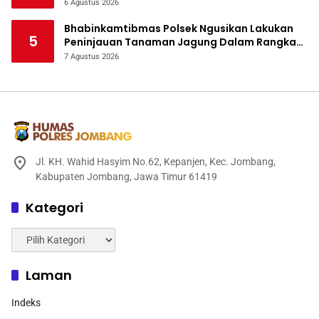
Bencana
6 Agustus 2026
Bhabinkamtibmas Polsek Ngusikan Lakukan
5
Peninjauan Tanaman Jagung Dalam Rangka
Mendukung Ketahanan Pangan
7 Agustus 2026
Jl. KH. Wahid Hasyim No.62, Kepanjen, Kec. Jombang,
Kabupaten Jombang, Jawa Timur 61419
Kategori
Kategori
Laman
Indeks