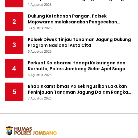
Ketahanan Pangan
1 Agustus 2026
Dukung Ketahanan Pangan, Polsek
2
Mojowarno melaksanakan Pengecekan
Tanaman Jagung
3 Agustus 2026
Polsek Diwek Tinjau Tanaman Jagung Dukung
3
Program Nasional Asta Cita
5 Agustus 2026
Perkuat Kolaborasi Hadapi Kekeringan dan
4
Karhutla, Polres Jombang Gelar Apel Siaga
Bencana
6 Agustus 2026
Bhabinkamtibmas Polsek Ngusikan Lakukan
5
Peninjauan Tanaman Jagung Dalam Rangka
Mendukung Ketahanan Pangan
7 Agustus 2026