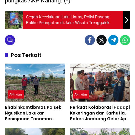
pungkas AKP Nanang. (*)
Cegah Kecelakaan Lalu Lintas, Polisi Pasang
Baliho Peringatan di Jalur Wisata Trenggalek
Pos Terkait
Aktivitas
Aktivitas
Bhabinkamtibmas Polsek
Perkuat Kolaborasi Hadapi
Ngusikan Lakukan
Kekeringan dan Karhutla,
Peninjauan Tanaman
Polres Jombang Gelar Apel
Jagung Dalam Rangka
Siaga Bencana
Mendukung Ketahanan