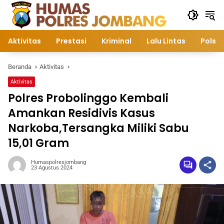
Langsung
ke
konten
Aktivitas
Prestasi
Kriminal
Lalu Lintas
Polsek
Beranda
Aktivitas
Aktivitas
Polres Probolinggo Kembali
Amankan Residivis Kasus
Narkoba,Tersangka Miliki Sabu
15,01 Gram
Humaspolresjombang
23 Agustus 2024