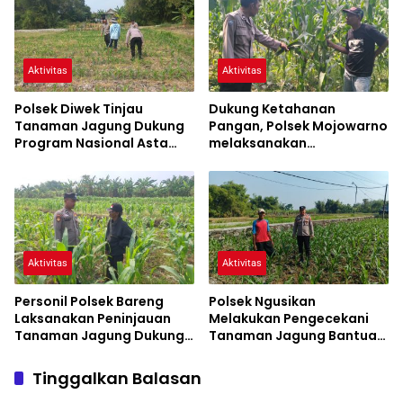
Pangan
Aktivitas
Aktivitas
Polsek Diwek Tinjau
Dukung Ketahanan
Tanaman Jagung Dukung
Pangan, Polsek Mojowarno
Program Nasional Asta
melaksanakan
Cita
Pengecekan Tanaman
Jagung
Aktivitas
Aktivitas
Personil Polsek Bareng
Polsek Ngusikan
Laksanakan Peninjauan
Melakukan Pengecekani
Tanaman Jagung Dukung
Tanaman Jagung Bantuan
Program Ketahanan
Dinas Pertanian melalui
Pangan
Polres Jombang
Tinggalkan Balasan