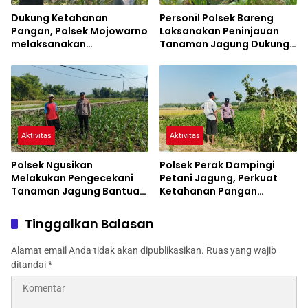
Dukung Ketahanan
Personil Polsek Bareng
Pangan, Polsek Mojowarno
Laksanakan Peninjauan
melaksanakan
Tanaman Jagung Dukung
Pengecekan Tanaman
Program Ketahanan
Jagung
Pangan
Aktivitas
Aktivitas
Polsek Ngusikan
Polsek Perak Dampingi
Melakukan Pengecekani
Petani Jagung, Perkuat
Tanaman Jagung Bantuan
Ketahanan Pangan
Dinas Pertanian melalui
Nasional
Polres Jombang
Tinggalkan Balasan
Alamat email Anda tidak akan dipublikasikan.
Ruas yang wajib
ditandai
*