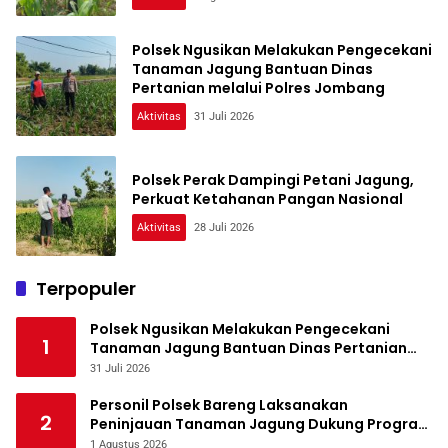
Polsek Ngusikan Melakukan Pengecekani
Tanaman Jagung Bantuan Dinas
Pertanian melalui Polres Jombang
Aktivitas
31 Juli 2026
Polsek Perak Dampingi Petani Jagung,
Perkuat Ketahanan Pangan Nasional
Aktivitas
28 Juli 2026
Terpopuler
Polsek Ngusikan Melakukan Pengecekani
1
Tanaman Jagung Bantuan Dinas Pertanian
melalui Polres Jombang
31 Juli 2026
Personil Polsek Bareng Laksanakan
2
Peninjauan Tanaman Jagung Dukung Program
Ketahanan Pangan
1 Agustus 2026