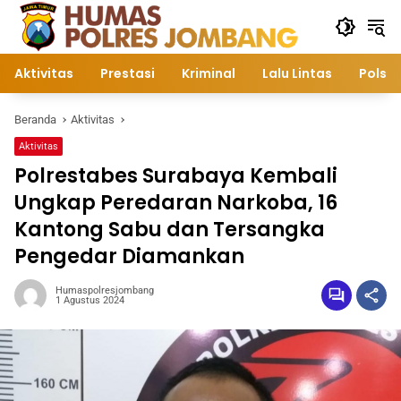
Langsung
ke
konten
Aktivitas
Prestasi
Kriminal
Lalu Lintas
Polsek
Beranda
Aktivitas
Aktivitas
Polrestabes Surabaya Kembali
Ungkap Peredaran Narkoba, 16
Kantong Sabu dan Tersangka
Pengedar Diamankan
Humaspolresjombang
1 Agustus 2024