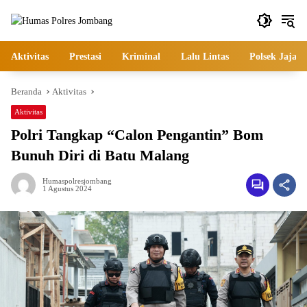
Langsung
ke
konten
Aktivitas
Prestasi
Kriminal
Lalu Lintas
Polsek Jajara
Beranda
Aktivitas
Aktivitas
Polri Tangkap “Calon Pengantin” Bom
Bunuh Diri di Batu Malang
Humaspolresjombang
1 Agustus 2024