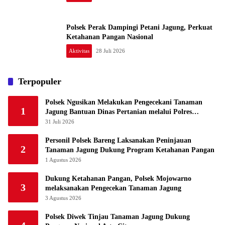
Polsek Perak Dampingi Petani Jagung, Perkuat
Ketahanan Pangan Nasional
Aktivitas
28 Juli 2026
Terpopuler
Polsek Ngusikan Melakukan Pengecekani Tanaman
1
Jagung Bantuan Dinas Pertanian melalui Polres
Jombang
31 Juli 2026
Personil Polsek Bareng Laksanakan Peninjauan
2
Tanaman Jagung Dukung Program Ketahanan Pangan
1 Agustus 2026
Dukung Ketahanan Pangan, Polsek Mojowarno
3
melaksanakan Pengecekan Tanaman Jagung
3 Agustus 2026
Polsek Diwek Tinjau Tanaman Jagung Dukung