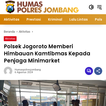
Langsung
ke
konten
Aktivitas
Prestasi
Kriminal
Lalu Lintas
Polsek
Beranda
Aktivitas
Aktivitas
Polsek Jogoroto Memberi
Himbauan Kamtibmas Kepada
Penjaga Minimarket
Humaspolresjombang
6 Agustus 2024