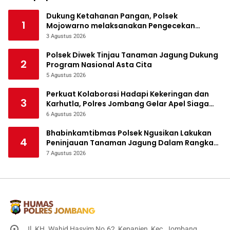
Dukung Ketahanan Pangan, Polsek
1
Mojowarno melaksanakan Pengecekan
Tanaman Jagung
3 Agustus 2026
Polsek Diwek Tinjau Tanaman Jagung Dukung
2
Program Nasional Asta Cita
5 Agustus 2026
Perkuat Kolaborasi Hadapi Kekeringan dan
3
Karhutla, Polres Jombang Gelar Apel Siaga
Bencana
6 Agustus 2026
Bhabinkamtibmas Polsek Ngusikan Lakukan
4
Peninjauan Tanaman Jagung Dalam Rangka
Mendukung Ketahanan Pangan
7 Agustus 2026
Jl. KH. Wahid Hasyim No.62, Kepanjen, Kec. Jombang,