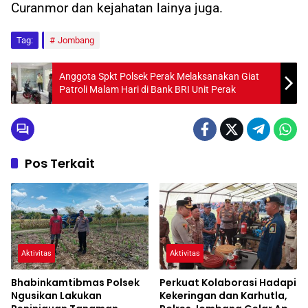
Curanmor dan kejahatan lainya juga.
Tag:
Jombang
Anggota Spkt Polsek Perak Melaksanakan Giat
Patroli Malam Hari di Bank BRI Unit Perak
Pos Terkait
Aktivitas
Aktivitas
Bhabinkamtibmas Polsek
Perkuat Kolaborasi Hadapi
Ngusikan Lakukan
Kekeringan dan Karhutla,