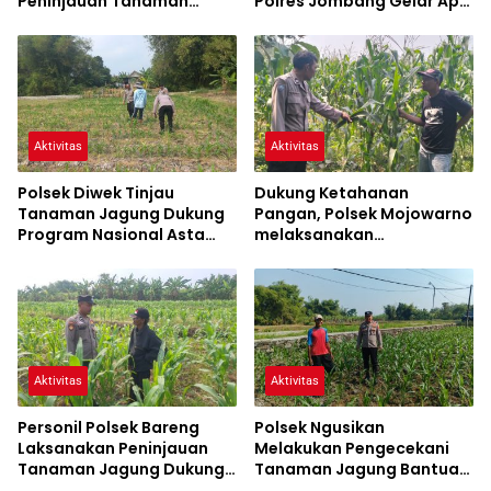
Peninjauan Tanaman
Polres Jombang Gelar Apel
Jagung Dalam Rangka
Siaga Bencana
Mendukung Ketahanan
Pangan
Aktivitas
Aktivitas
Polsek Diwek Tinjau
Dukung Ketahanan
Tanaman Jagung Dukung
Pangan, Polsek Mojowarno
Program Nasional Asta
melaksanakan
Cita
Pengecekan Tanaman
Jagung
Aktivitas
Aktivitas
Personil Polsek Bareng
Polsek Ngusikan
Laksanakan Peninjauan
Melakukan Pengecekani
Tanaman Jagung Dukung
Tanaman Jagung Bantuan
Program Ketahanan
Dinas Pertanian melalui