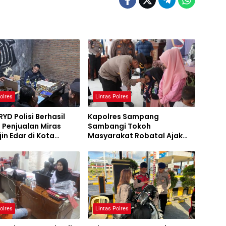
olres
Lintas Polres
RYD Polisi Berhasil
Kapolres Sampang
 Penjualan Miras
Sambangi Tokoh
jin Edar di Kota
Masyarakat Robatal Ajak
g
Wujudkan Pilkada 2024
Sejuk dan Damai
olres
Lintas Polres