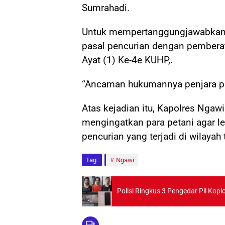
Sumrahadi.
Untuk mempertanggungjawabkan p
pasal pencurian dengan pember
Ayat (1) Ke-4e KUHP,.
“Ancaman hukumannya penjara pal
Atas kejadian itu, Kapolres Nga
mengingatkan para petani agar le
pencurian yang terjadi di wilayah 
Tag:
Ngawi
Polisi Ringkus 3 Pengedar Pil Kopl