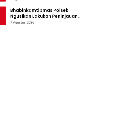
Bencana
Bhabinkamtibmas Polsek
Ngusikan Lakukan Peninjauan
Tanaman Jagung Dalam Rangka
7 Agustus 2026
Mendukung Ketahanan Pangan