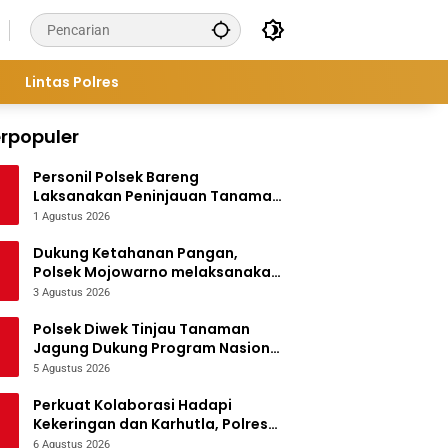
Lintas Polres
rpopuler
Personil Polsek Bareng
Laksanakan Peninjauan Tanaman
Jagung Dukung Program
1 Agustus 2026
Ketahanan Pangan
Dukung Ketahanan Pangan,
Polsek Mojowarno melaksanakan
Pengecekan Tanaman Jagung
3 Agustus 2026
Polsek Diwek Tinjau Tanaman
Jagung Dukung Program Nasional
Asta Cita
5 Agustus 2026
Perkuat Kolaborasi Hadapi
Kekeringan dan Karhutla, Polres
Jombang Gelar Apel Siaga
6 Agustus 2026