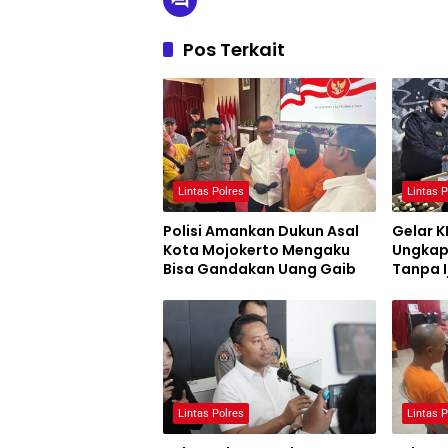
Pos Terkait
Lintas Polres
Lintas P
Polisi Amankan Dukun Asal
Gelar K
Kota Mojokerto Mengaku
Ungkap
Bisa Gandakan Uang Gaib
Tanpa I
Malan
Lintas Polres
Lintas P