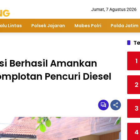
Jumat, 7 Agustus 2026
alu Lintas
Polsek Jajaran
Mabes Polri
Polda Jatim
Te
1
isi Berhasil Amankan
mplotan Pencuri Diesel
2
3
4