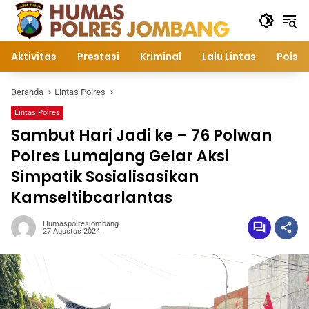
Langsung
ke
konten
Aktivitas
Prestasi
Kriminal
Lalu Lintas
Polsek
Beranda
Lintas Polres
Lintas Polres
Sambut Hari Jadi ke – 76 Polwan
Polres Lumajang Gelar Aksi
Simpatik Sosialisasikan
Kamseltibcarlantas
Humaspolresjombang
27 Agustus 2024