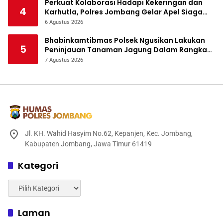
Perkuat Kolaborasi Hadapi Kekeringan dan
4
Karhutla, Polres Jombang Gelar Apel Siaga
Bencana
6 Agustus 2026
Bhabinkamtibmas Polsek Ngusikan Lakukan
5
Peninjauan Tanaman Jagung Dalam Rangka
Mendukung Ketahanan Pangan
7 Agustus 2026
Jl. KH. Wahid Hasyim No.62, Kepanjen, Kec. Jombang,
Kabupaten Jombang, Jawa Timur 61419
Kategori
Kategori
Laman