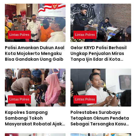
Lintas Polres
Lintas Polres
Polisi Amankan Dukun Asal
Gelar KRYD Polisi Berhasil
Kota Mojokerto Mengaku
Ungkap Penjualan Miras
Bisa Gandakan Uang Gaib
Tanpa Ijin Edar di Kota
Malang
Lintas Polres
Lintas Polres
Kapolres Sampang
Polrestabes Surabaya
Sambangi Tokoh
Tetapkan Oknum Pendeta
Masyarakat Robatal Ajak
Sebagai Tersangka Kasus
Wujudkan Pilkada 2024
KDRT
Sejuk dan Damai