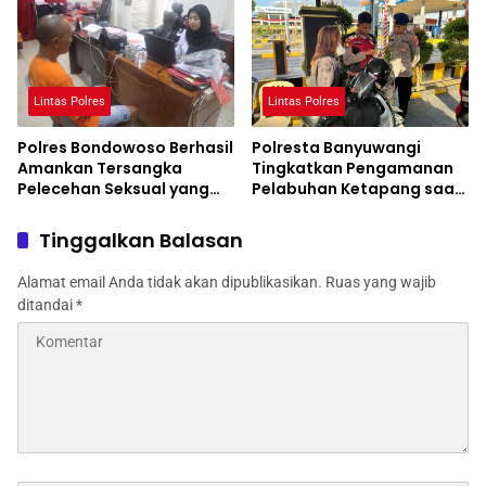
Lintas Polres
Lintas Polres
Polres Bondowoso Berhasil
Polresta Banyuwangi
Amankan Tersangka
Tingkatkan Pengamanan
Pelecehan Seksual yang
Pelabuhan Ketapang saat
Terekam CCTV
KTT IAF di Bali
Tinggalkan Balasan
Alamat email Anda tidak akan dipublikasikan.
Ruas yang wajib
ditandai
*