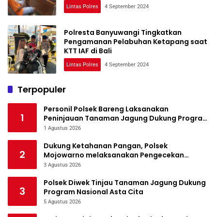
Lintas Polres
4 September 2024
Polresta Banyuwangi Tingkatkan
Pengamanan Pelabuhan Ketapang saat
KTT IAF di Bali
Lintas Polres
4 September 2024
Terpopuler
Personil Polsek Bareng Laksanakan
1
Peninjauan Tanaman Jagung Dukung Program
Ketahanan Pangan
1 Agustus 2026
Dukung Ketahanan Pangan, Polsek
2
Mojowarno melaksanakan Pengecekan
Tanaman Jagung
3 Agustus 2026
Polsek Diwek Tinjau Tanaman Jagung Dukung
3
Program Nasional Asta Cita
5 Agustus 2026