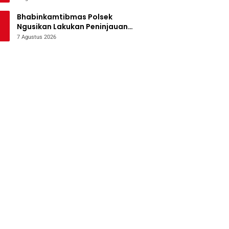
Bencana
Bhabinkamtibmas Polsek
Ngusikan Lakukan Peninjauan
Tanaman Jagung Dalam Rangka
7 Agustus 2026
Mendukung Ketahanan Pangan