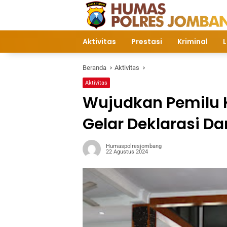
Langsung
ke
konten
Aktivitas
Prestasi
Kriminal
L
Beranda
Aktivitas
Aktivitas
Wujudkan Pemilu K
Gelar Deklarasi D
Humaspolresjombang
22 Agustus 2024