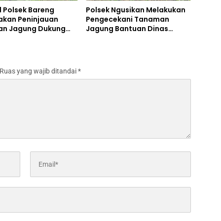
l Polsek Bareng
Polsek Ngusikan Melakukan
akan Peninjauan
Pengecekani Tanaman
n Jagung Dukung
Jagung Bantuan Dinas
m Ketahanan Pangan
Pertanian melalui Polres
Jombang
Ruas yang wajib ditandai
*