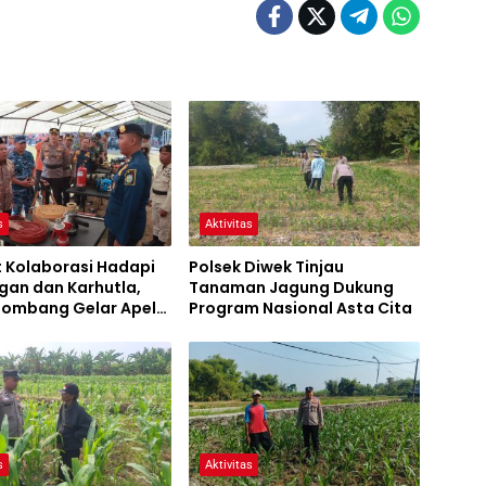
s
Aktivitas
t Kolaborasi Hadapi
Polsek Diwek Tinjau
gan dan Karhutla,
Tanaman Jagung Dukung
 Jombang Gelar Apel
Program Nasional Asta Cita
Bencana
s
Aktivitas