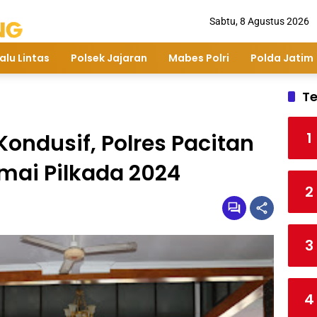
Sabtu, 8 Agustus 2026
alu Lintas
Polsek Jajaran
Mabes Polri
Polda Jatim
Te
1
ondusif, Polres Pacitan
amai Pilkada 2024
2
3
4