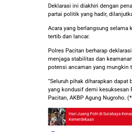
Deklarasi ini diakhiri dengan pe
partai politik yang hadir, dilanju
Acara yang berlangsung selama ku
tertib dan lancar.
Polres Pacitan berharap deklara
menjaga stabilitas dan keamana
potensi ancaman yang mungkin t
“Seluruh pihak diharapkan dapat
yang kondusif demi kesuksesan P
Pacitan, AKBP Agung Nugroho. (*
Hari Juang Polri di Surabaya Kena
Kemerdekaan