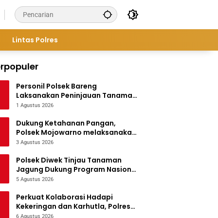
Lintas Polres
rpopuler
Personil Polsek Bareng
Laksanakan Peninjauan Tanaman
Jagung Dukung Program
1 Agustus 2026
Ketahanan Pangan
Dukung Ketahanan Pangan,
Polsek Mojowarno melaksanakan
Pengecekan Tanaman Jagung
3 Agustus 2026
Polsek Diwek Tinjau Tanaman
Jagung Dukung Program Nasional
Asta Cita
5 Agustus 2026
Perkuat Kolaborasi Hadapi
Kekeringan dan Karhutla, Polres
Jombang Gelar Apel Siaga
6 Agustus 2026