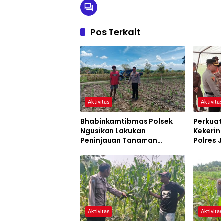
Pos Terkait
Aktivitas
Aktivita
Bhabinkamtibmas Polsek
Perkua
Ngusikan Lakukan
Kekerin
Peninjauan Tanaman
Polres
Jagung Dalam Rangka
Siaga 
Mendukung Ketahanan
Pangan
Aktivitas
Aktivita