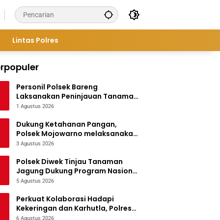
Lintas Polres
rpopuler
Personil Polsek Bareng
Laksanakan Peninjauan Tanaman
Jagung Dukung Program
1 Agustus 2026
Ketahanan Pangan
Dukung Ketahanan Pangan,
Polsek Mojowarno melaksanakan
Pengecekan Tanaman Jagung
3 Agustus 2026
Polsek Diwek Tinjau Tanaman
Jagung Dukung Program Nasional
Asta Cita
5 Agustus 2026
Perkuat Kolaborasi Hadapi
Kekeringan dan Karhutla, Polres
Jombang Gelar Apel Siaga
6 Agustus 2026