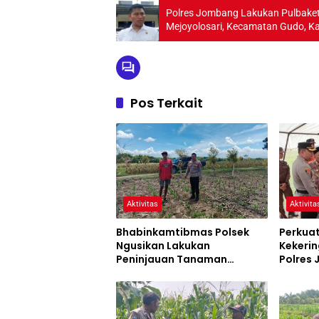
Polres Jombang Lakukan Pulbake
Mejoyolosari, Kecamatan Gudo, 
Pos Terkait
Aktivitas
Aktivita
Bhabinkamtibmas Polsek
Perkua
Ngusikan Lakukan
Kekerin
Peninjauan Tanaman
Polres
Jagung Dalam Rangka
Siaga 
Mendukung Ketahanan
Pangan