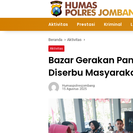
Langsung
ke
konten
Aktivitas
Prestasi
Kriminal
L
Beranda
Aktivitas
Aktivitas
Bazar Gerakan Pa
Diserbu Masyarak
Humaspolresjombang
15 Agustus 2025