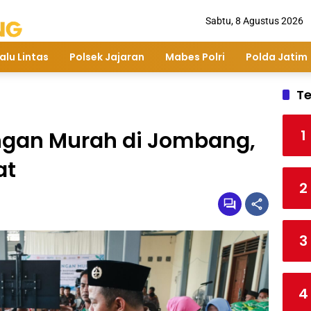
Sabtu, 8 Agustus 2026
alu Lintas
Polsek Jajaran
Mabes Polri
Polda Jatim
Te
1
ngan Murah di Jombang,
at
2
3
4