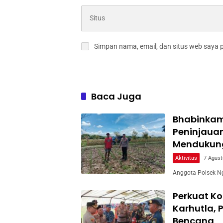
Simpan nama, email, dan situs web saya 
Baca Juga
Bhabinkam
Peninjaua
Mendukun
Aktivitas
7 Agust
Anggota Polsek Ng
Perkuat Ko
Karhutla, 
Bencana