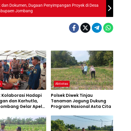
t dan Dokumen, Dugaan Penyimpangan Proyek di Desa
Kabupaen Jombang
s
Aktivitas
t Kolaborasi Hadapi
Polsek Diwek Tinjau
gan dan Karhutla,
Tanaman Jagung Dukung
 Jombang Gelar Apel
Program Nasional Asta Cita
Bencana