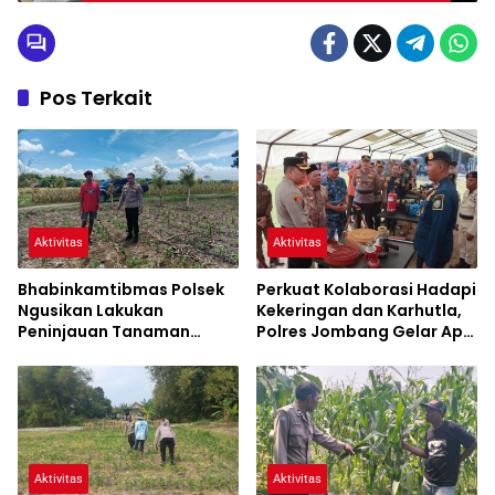
Urine Personel Polres Jombang
Pos Terkait
Aktivitas
Aktivitas
Bhabinkamtibmas Polsek
Perkuat Kolaborasi Hadapi
Ngusikan Lakukan
Kekeringan dan Karhutla,
Peninjauan Tanaman
Polres Jombang Gelar Apel
Jagung Dalam Rangka
Siaga Bencana
Mendukung Ketahanan
Pangan
Aktivitas
Aktivitas