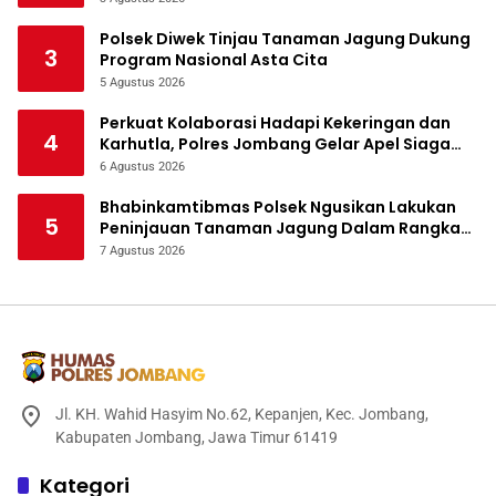
Polsek Diwek Tinjau Tanaman Jagung Dukung
3
Program Nasional Asta Cita
5 Agustus 2026
Perkuat Kolaborasi Hadapi Kekeringan dan
4
Karhutla, Polres Jombang Gelar Apel Siaga
Bencana
6 Agustus 2026
Bhabinkamtibmas Polsek Ngusikan Lakukan
5
Peninjauan Tanaman Jagung Dalam Rangka
Mendukung Ketahanan Pangan
7 Agustus 2026
Jl. KH. Wahid Hasyim No.62, Kepanjen, Kec. Jombang,
Kabupaten Jombang, Jawa Timur 61419
Kategori