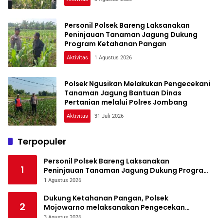
Personil Polsek Bareng Laksanakan
Peninjauan Tanaman Jagung Dukung
Program Ketahanan Pangan
Aktivitas
1 Agustus 2026
Polsek Ngusikan Melakukan Pengecekani
Tanaman Jagung Bantuan Dinas
Pertanian melalui Polres Jombang
Aktivitas
31 Juli 2026
Terpopuler
Personil Polsek Bareng Laksanakan
1
Peninjauan Tanaman Jagung Dukung Program
Ketahanan Pangan
1 Agustus 2026
Dukung Ketahanan Pangan, Polsek
2
Mojowarno melaksanakan Pengecekan
Tanaman Jagung
3 Agustus 2026