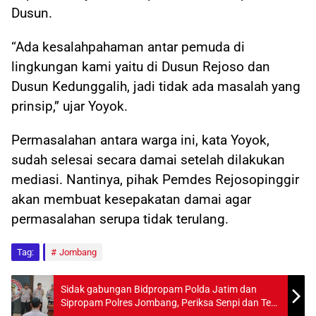
Dusun.
“Ada kesalahpahaman antar pemuda di
lingkungan kami yaitu di Dusun Rejoso dan
Dusun Kedunggalih, jadi tidak ada masalah yang
prinsip,” ujar Yoyok.
Permasalahan antara warga ini, kata Yoyok,
sudah selesai secara damai setelah dilakukan
mediasi. Nantinya, pihak Pemdes Rejosopinggir
akan membuat kesepakatan damai agar
permasalahan serupa tidak terulang.
Tag:
Jombang
Sidak gabungan Bidpropam Polda Jatim dan
Sipropam Polres Jombang, Periksa Senpi dan Tes