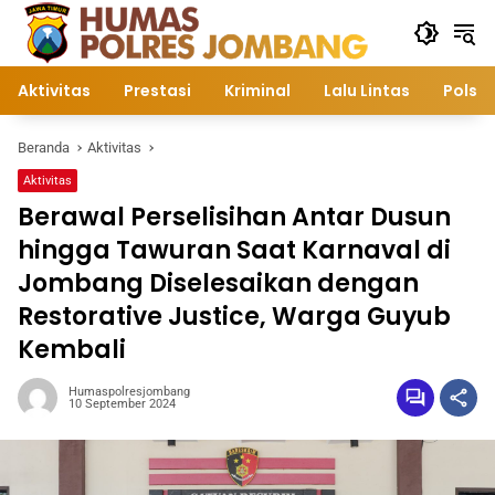
Langsung
ke
konten
Aktivitas
Prestasi
Kriminal
Lalu Lintas
Polsek
Beranda
Aktivitas
Aktivitas
Berawal Perselisihan Antar Dusun
hingga Tawuran Saat Karnaval di
Jombang Diselesaikan dengan
Restorative Justice, Warga Guyub
Kembali
Humaspolresjombang
10 September 2024