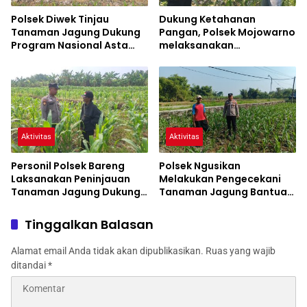
Polsek Diwek Tinjau
Dukung Ketahanan
Tanaman Jagung Dukung
Pangan, Polsek Mojowarno
Program Nasional Asta
melaksanakan
Cita
Pengecekan Tanaman
Jagung
Aktivitas
Aktivitas
Personil Polsek Bareng
Polsek Ngusikan
Laksanakan Peninjauan
Melakukan Pengecekani
Tanaman Jagung Dukung
Tanaman Jagung Bantuan
Program Ketahanan
Dinas Pertanian melalui
Pangan
Polres Jombang
Tinggalkan Balasan
Alamat email Anda tidak akan dipublikasikan.
Ruas yang wajib
ditandai
*