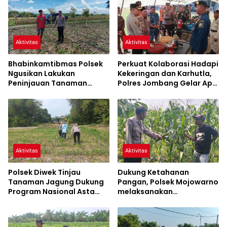
Aktivitas
Aktivitas
Bhabinkamtibmas Polsek
Perkuat Kolaborasi Hadapi
Ngusikan Lakukan
Kekeringan dan Karhutla,
Peninjauan Tanaman
Polres Jombang Gelar Apel
Jagung Dalam Rangka
Siaga Bencana
Mendukung Ketahanan
Pangan
Aktivitas
Aktivitas
Polsek Diwek Tinjau
Dukung Ketahanan
Tanaman Jagung Dukung
Pangan, Polsek Mojowarno
Program Nasional Asta
melaksanakan
Cita
Pengecekan Tanaman
Jagung