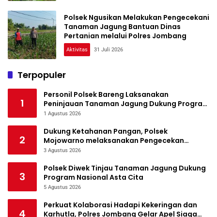
Polsek Ngusikan Melakukan Pengecekani
Tanaman Jagung Bantuan Dinas
Pertanian melalui Polres Jombang
Aktivitas
31 Juli 2026
Terpopuler
Personil Polsek Bareng Laksanakan
1
Peninjauan Tanaman Jagung Dukung Program
Ketahanan Pangan
1 Agustus 2026
Dukung Ketahanan Pangan, Polsek
2
Mojowarno melaksanakan Pengecekan
Tanaman Jagung
3 Agustus 2026
Polsek Diwek Tinjau Tanaman Jagung Dukung
3
Program Nasional Asta Cita
5 Agustus 2026
Perkuat Kolaborasi Hadapi Kekeringan dan
4
Karhutla, Polres Jombang Gelar Apel Siaga