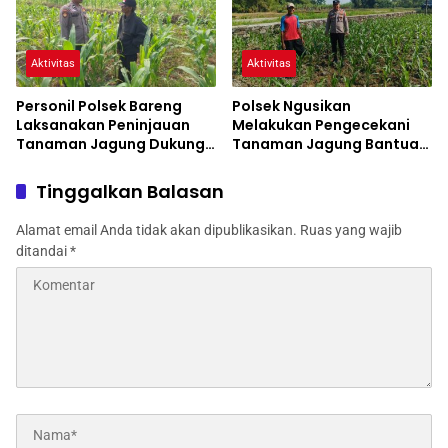
Aktivitas
Aktivitas
Personil Polsek Bareng
Polsek Ngusikan
Laksanakan Peninjauan
Melakukan Pengecekani
Tanaman Jagung Dukung
Tanaman Jagung Bantuan
Program Ketahanan
Dinas Pertanian melalui
Pangan
Polres Jombang
Tinggalkan Balasan
Alamat email Anda tidak akan dipublikasikan.
Ruas yang wajib
ditandai
*