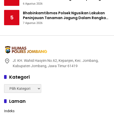
Bencana
6 Agustus 2026
Bhabinkamtibmas Polsek Ngusikan Lakukan
5
Peninjauan Tanaman Jagung Dalam Rangka
Mendukung Ketahanan Pangan
7 Agustus 2026
Jl. KH. Wahid Hasyim No.62, Kepanjen, Kec. Jombang,
Kabupaten Jombang, Jawa Timur 61419
Kategori
Kategori
Laman
Indeks