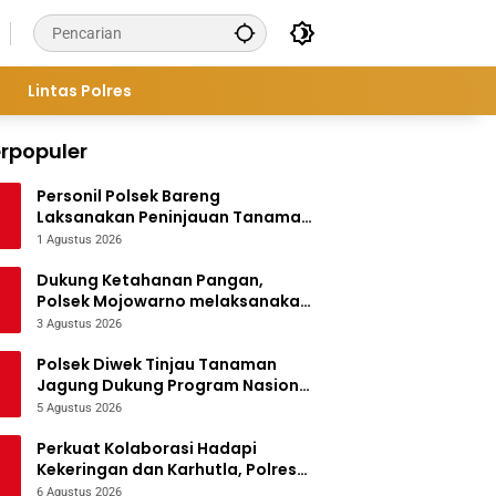
Lintas Polres
rpopuler
Personil Polsek Bareng
Laksanakan Peninjauan Tanaman
Jagung Dukung Program
1 Agustus 2026
Ketahanan Pangan
Dukung Ketahanan Pangan,
Polsek Mojowarno melaksanakan
Pengecekan Tanaman Jagung
3 Agustus 2026
Polsek Diwek Tinjau Tanaman
Jagung Dukung Program Nasional
Asta Cita
5 Agustus 2026
Perkuat Kolaborasi Hadapi
Kekeringan dan Karhutla, Polres
Jombang Gelar Apel Siaga
6 Agustus 2026