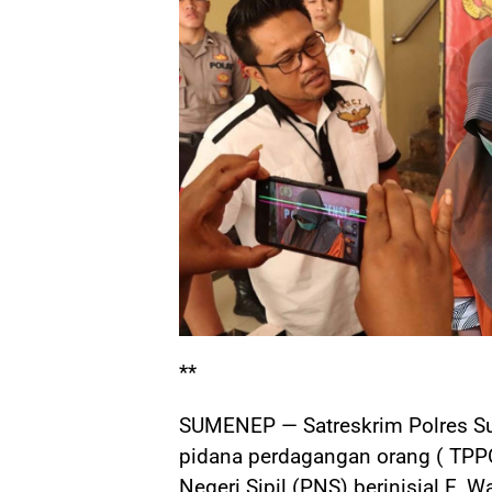
**
SUMENEP — Satreskrim Polres S
pidana perdagangan orang ( TPP
Negeri Sipil (PNS) berinisial E, 