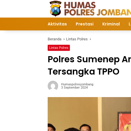
Langsung
ke
konten
Aktivitas
Prestasi
Kriminal
L
Beranda
Lintas Polres
Lintas Polres
Polres Sumenep 
Tersangka TPPO
Humaspolresjombang
3 September 2024