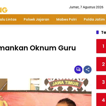
Jumat, 7 Agustus 2026
alu Lintas
Polsek Jajaran
Mabes Polri
Polda Jatim
Te
1
Amankan Oknum Guru
2
3
4