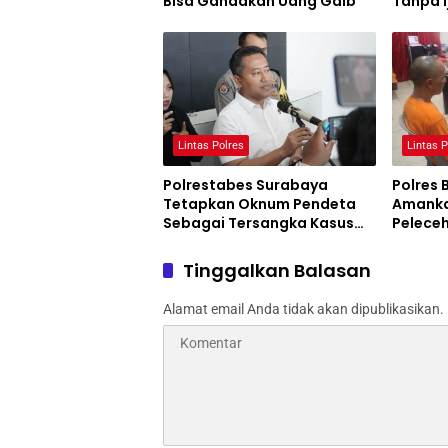
Bisa Gandakan Uang Gaib
Tanpa I
Malan
Lintas Polres
Lintas P
Polrestabes Surabaya
Polres
Tetapkan Oknum Pendeta
Amanka
Sebagai Tersangka Kasus
Pelece
KDRT
Tereka
Tinggalkan Balasan
Alamat email Anda tidak akan dipublikasikan.