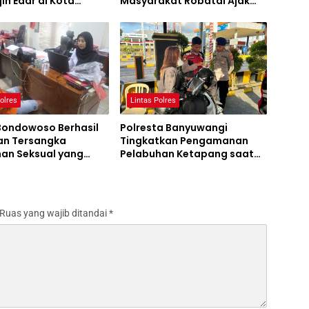
jin Edar di Kota
Masyarakat Robatal Ajak
g
Wujudkan Pilkada 2024
Sejuk dan Damai
olres
Lintas Polres
 Bondowoso Berhasil
Polresta Banyuwangi
n Tersangka
Tingkatkan Pengamanan
han Seksual yang
Pelabuhan Ketapang saat
m CCTV
KTT IAF di Bali
Ruas yang wajib ditandai
*