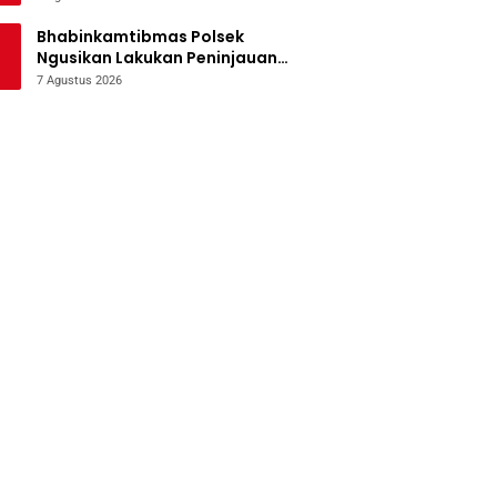
Bencana
Bhabinkamtibmas Polsek
Ngusikan Lakukan Peninjauan
Tanaman Jagung Dalam Rangka
7 Agustus 2026
Mendukung Ketahanan Pangan