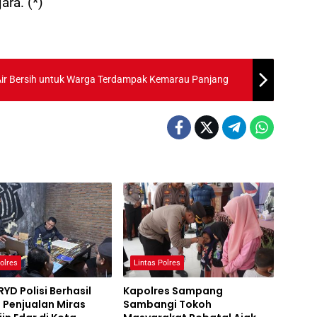
ra. (*)
 Air Bersih untuk Warga Terdampak Kemarau Panjang
olres
Lintas Polres
RYD Polisi Berhasil
Kapolres Sampang
 Penjualan Miras
Sambangi Tokoh