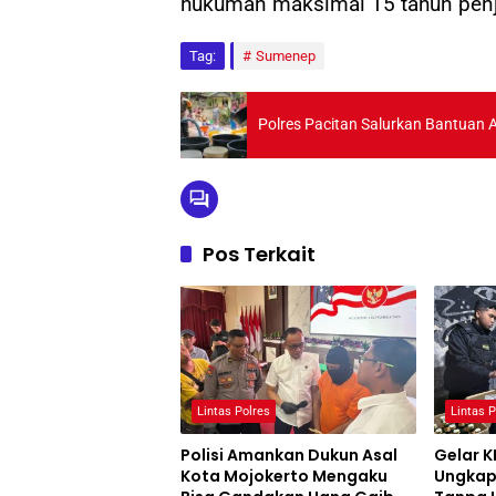
hukuman maksimal 15 tahun penja
Tag:
Sumenep
Polres Pacitan Salurkan Bantuan
Pos Terkait
Lintas Polres
Lintas P
Polisi Amankan Dukun Asal
Gelar K
Kota Mojokerto Mengaku
Ungkap