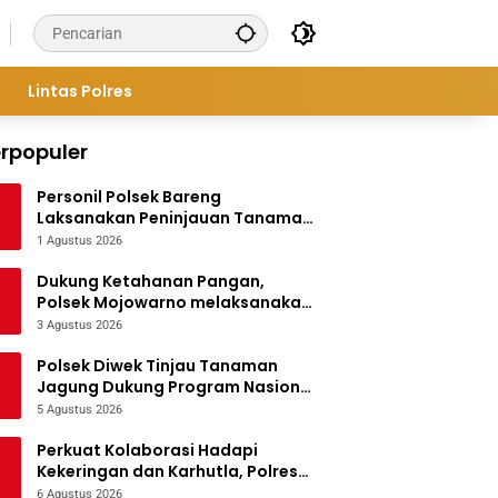
Lintas Polres
rpopuler
Personil Polsek Bareng
Laksanakan Peninjauan Tanaman
Jagung Dukung Program
1 Agustus 2026
Ketahanan Pangan
Dukung Ketahanan Pangan,
Polsek Mojowarno melaksanakan
Pengecekan Tanaman Jagung
3 Agustus 2026
Polsek Diwek Tinjau Tanaman
Jagung Dukung Program Nasional
Asta Cita
5 Agustus 2026
Perkuat Kolaborasi Hadapi
Kekeringan dan Karhutla, Polres
Jombang Gelar Apel Siaga
6 Agustus 2026