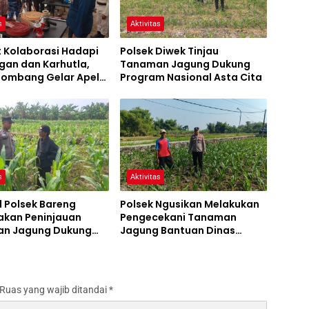
s
Aktivitas
t Kolaborasi Hadapi
Polsek Diwek Tinjau
gan dan Karhutla,
Tanaman Jagung Dukung
 Jombang Gelar Apel
Program Nasional Asta Cita
Bencana
s
Aktivitas
l Polsek Bareng
Polsek Ngusikan Melakukan
akan Peninjauan
Pengecekani Tanaman
n Jagung Dukung
Jagung Bantuan Dinas
m Ketahanan Pangan
Pertanian melalui Polres
Jombang
Ruas yang wajib ditandai
*