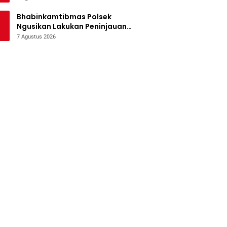
Bencana
Bhabinkamtibmas Polsek
Ngusikan Lakukan Peninjauan
Tanaman Jagung Dalam Rangka
7 Agustus 2026
Mendukung Ketahanan Pangan