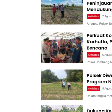
Peninjaua
Mendukun
Aktivitas
7 Agust
Anggota Polsek Ng
Perkuat Ko
Karhutla, 
Bencana
Aktivitas
6 Agust
Polres Jombang b
Polsek Di
Program Na
Aktivitas
5 Agust
Dalam rangka men
Dukung Ke