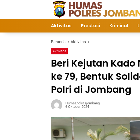
Langsung
ke
konten
Aktivitas
Prestasi
Kriminal
L
Beranda
Aktivitas
Aktivitas
Beri Kejutan Kado
ke 79, Bentuk Solid
Polri di Jombang
Humaspolresjombang
6 Oktober 2024