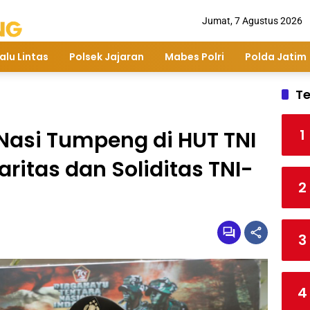
Jumat, 7 Agustus 2026
alu Lintas
Polsek Jajaran
Mabes Polri
Polda Jatim
Te
1
 Nasi Tumpeng di HUT TNI
aritas dan Soliditas TNI-
2
3
4