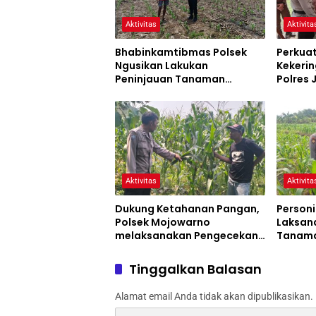
Aktivitas
Aktivita
Bhabinkamtibmas Polsek
Perkua
Ngusikan Lakukan
Kekerin
Peninjauan Tanaman
Polres
Jagung Dalam Rangka
Siaga 
Mendukung Ketahanan
Pangan
Aktivitas
Aktivita
Dukung Ketahanan Pangan,
Personi
Polsek Mojowarno
Laksan
melaksanakan Pengecekan
Tanama
Tanaman Jagung
Progra
Tinggalkan Balasan
Alamat email Anda tidak akan dipublikasikan.