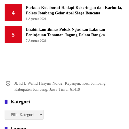
Perkuat Kolaborasi Hadapi Kekeringan dan Karhutla,
4
Polres Jombang Gelar Apel Siaga Bencana
6 Agustus 2026
Bhabinkamtibmas Polsek Ngusikan Lakukan
5
Peninjauan Tanaman Jagung Dalam Rangka
Mendukung Ketahanan Pangan
7 Agustus 2026
Jl. KH. Wahid Hasyim No.62, Kepanjen, Kec. Jombang,
Kabupaten Jombang, Jawa Timur 61419
Kategori
Kategori
Laman