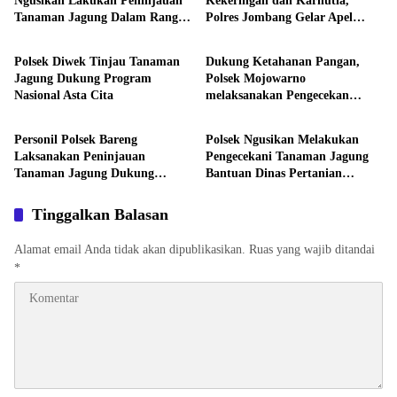
Ngusikan Lakukan Peninjauan
Kekeringan dan Karhutla,
Tanaman Jagung Dalam Rangka
Polres Jombang Gelar Apel
Aktivitas
Aktivitas
Mendukung Ketahanan Pangan
Siaga Bencana
Polsek Diwek Tinjau Tanaman
Dukung Ketahanan Pangan,
Jagung Dukung Program
Polsek Mojowarno
Nasional Asta Cita
melaksanakan Pengecekan
Aktivitas
Aktivitas
Tanaman Jagung
Personil Polsek Bareng
Polsek Ngusikan Melakukan
Laksanakan Peninjauan
Pengecekani Tanaman Jagung
Tanaman Jagung Dukung
Bantuan Dinas Pertanian
Program Ketahanan Pangan
melalui Polres Jombang
Tinggalkan Balasan
Alamat email Anda tidak akan dipublikasikan.
Ruas yang wajib ditandai
*