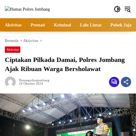
Langsung
ke
konten
Aktivitas
Prestasi
Kriminal
Lalu Lintas
Polsek Jajara
Beranda
Aktivitas
Aktivitas
Ciptakan Pilkada Damai, Polres Jombang
Ajak Ribuan Warga Bersholawat
Humaspolresjombang
24 Oktober 2024