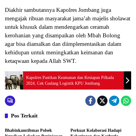
Diakhir sambutannya Kapolres Jombang juga
mengajak ribuan masyarakat jama’ah majelis sholawat
untuk khusuk dalam mendengarkan ceramah
kerohanian yang disampaikan oleh Mbah Bolong
agar bisa diamalkan dan diimplementasikan dalam
kehidupan untuk meningkatkan keimanan dan
ketaqwaan kepada Allah SWT.
Kapolres Pastikan Keamanan dan Kesiapan Pilkada
2024, Cek Gudang Logistik KPU Jombang
Pos Terkait
Aktivitas
Aktivitas
Bhabinkamtibmas Polsek
Perkuat Kolaborasi Hadapi