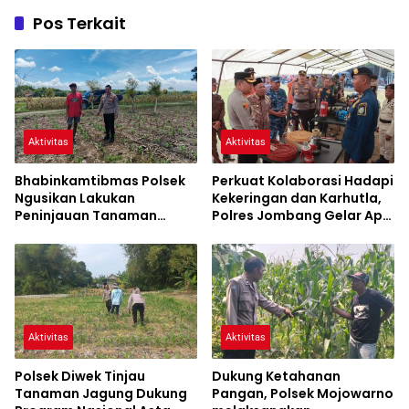
Pos Terkait
Aktivitas
Aktivitas
Bhabinkamtibmas Polsek
Perkuat Kolaborasi Hadapi
Ngusikan Lakukan
Kekeringan dan Karhutla,
Peninjauan Tanaman
Polres Jombang Gelar Apel
Jagung Dalam Rangka
Siaga Bencana
Mendukung Ketahanan
Pangan
Aktivitas
Aktivitas
Polsek Diwek Tinjau
Dukung Ketahanan
Tanaman Jagung Dukung
Pangan, Polsek Mojowarno