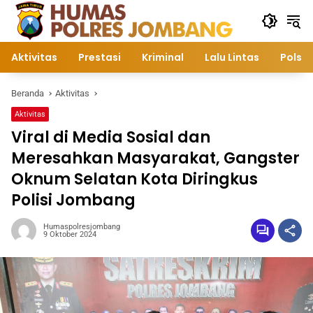
Langsung
ke
konten
Aktivitas
Prestasi
Kriminal
Lalu Lintas
Polsek
Beranda
Aktivitas
Aktivitas
Viral di Media Sosial dan
Meresahkan Masyarakat, Gangster
Oknum Selatan Kota Diringkus
Polisi Jombang
Humaspolresjombang
9 Oktober 2024