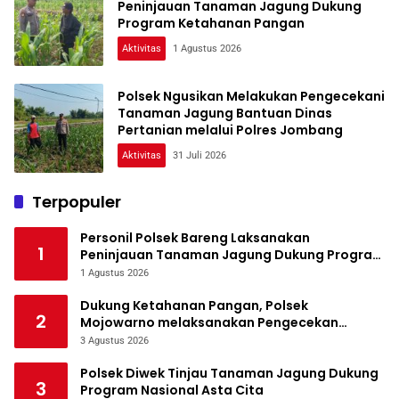
Peninjauan Tanaman Jagung Dukung
Program Ketahanan Pangan
Aktivitas
1 Agustus 2026
Polsek Ngusikan Melakukan Pengecekani
Tanaman Jagung Bantuan Dinas
Pertanian melalui Polres Jombang
Aktivitas
31 Juli 2026
Terpopuler
Personil Polsek Bareng Laksanakan
1
Peninjauan Tanaman Jagung Dukung Program
Ketahanan Pangan
1 Agustus 2026
Dukung Ketahanan Pangan, Polsek
2
Mojowarno melaksanakan Pengecekan
Tanaman Jagung
3 Agustus 2026
Polsek Diwek Tinjau Tanaman Jagung Dukung
3
Program Nasional Asta Cita