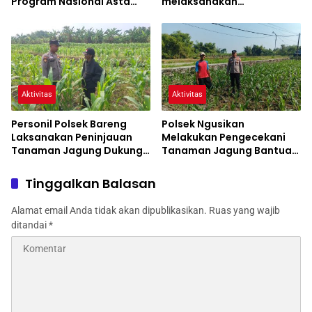
Program Nasional Asta
melaksanakan
Cita
Pengecekan Tanaman
Jagung
Aktivitas
Aktivitas
Personil Polsek Bareng
Polsek Ngusikan
Laksanakan Peninjauan
Melakukan Pengecekani
Tanaman Jagung Dukung
Tanaman Jagung Bantuan
Program Ketahanan
Dinas Pertanian melalui
Pangan
Polres Jombang
Tinggalkan Balasan
Alamat email Anda tidak akan dipublikasikan.
Ruas yang wajib
ditandai
*