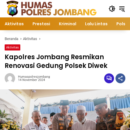
Langsung
ke
konten
Aktivitas
Prestasi
Kriminal
Lalu Lintas
Polsek
Beranda
Aktivitas
Aktivitas
Kapolres Jombang Resmikan
Renovasi Gedung Polsek Diwek
Humaspolresjombang
14 November 2024