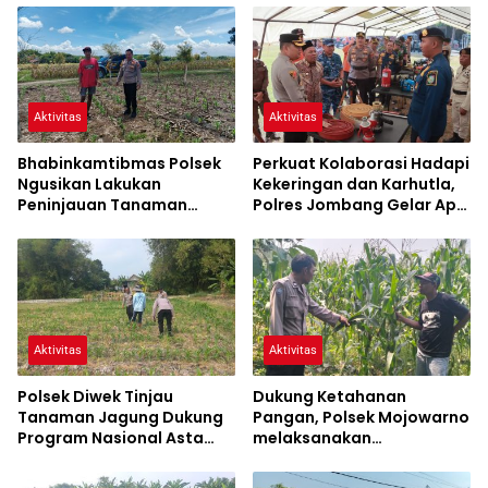
Aktivitas
Aktivitas
Bhabinkamtibmas Polsek
Perkuat Kolaborasi Hadapi
Ngusikan Lakukan
Kekeringan dan Karhutla,
Peninjauan Tanaman
Polres Jombang Gelar Apel
Jagung Dalam Rangka
Siaga Bencana
Mendukung Ketahanan
Pangan
Aktivitas
Aktivitas
Polsek Diwek Tinjau
Dukung Ketahanan
Tanaman Jagung Dukung
Pangan, Polsek Mojowarno
Program Nasional Asta
melaksanakan
Cita
Pengecekan Tanaman
Jagung