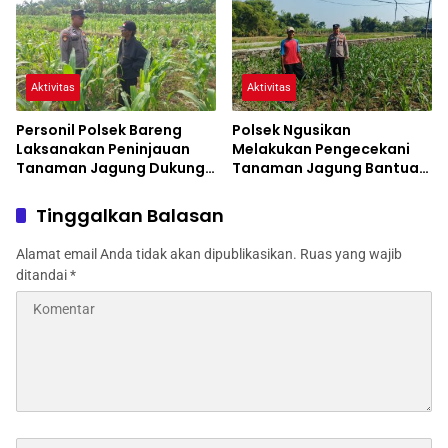
Aktivitas
Aktivitas
Personil Polsek Bareng
Polsek Ngusikan
Laksanakan Peninjauan
Melakukan Pengecekani
Tanaman Jagung Dukung
Tanaman Jagung Bantuan
Program Ketahanan
Dinas Pertanian melalui
Pangan
Polres Jombang
Tinggalkan Balasan
Alamat email Anda tidak akan dipublikasikan.
Ruas yang wajib
ditandai
*