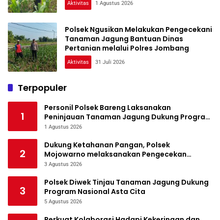
Aktivitas
1 Agustus 2026
Polsek Ngusikan Melakukan Pengecekani
Tanaman Jagung Bantuan Dinas
Pertanian melalui Polres Jombang
Aktivitas
31 Juli 2026
Terpopuler
Personil Polsek Bareng Laksanakan
1
Peninjauan Tanaman Jagung Dukung Program
Ketahanan Pangan
1 Agustus 2026
Dukung Ketahanan Pangan, Polsek
2
Mojowarno melaksanakan Pengecekan
Tanaman Jagung
3 Agustus 2026
Polsek Diwek Tinjau Tanaman Jagung Dukung
3
Program Nasional Asta Cita
5 Agustus 2026
Perkuat Kolaborasi Hadapi Kekeringan dan