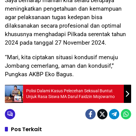
Saya berharap marilah kita selalu berupaya
meningkatkan pengetahuan dan kemampuan
agar pelaksanaan tugas kedepan bisa
dilaksanakan secara profesional dan optimal
khususnya menghadapi Pilkada serentak tahun
2024 pada tanggal 27 November 2024.
“Mari, kita ciptakan situasi kondusif menuju
Jombang cemerlang, aman dan kondusif,”
Pungkas AKBP Eko Bagus.
Polisi Dalami Kasus Pelecehan Seksual Buntut
Unjuk Rasa Siswa MA Darul Faidzin Mojowarno
Pos Terkait