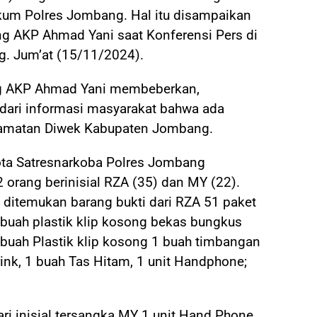
kum Polres Jombang. Hal itu disampaikan
g AKP Ahmad Yani saat Konferensi Pers di
g. Jum’at (15/11/2024).
g AKP Ahmad Yani membeberkan,
dari informasi masyarakat bahwa ada
camatan Diwek Kabupaten Jombang.
ta Satresnarkoba Polres Jombang
orang berinisial RZA (35) dan MY (22).
 ditemukan barang bukti dari RZA 51 paket
 buah plastik klip kosong bekas bungkus
6 buah Plastik klip kosong 1 buah timbangan
Drink, 1 buah Tas Hitam, 1 unit Handphone;
ari inisial tersangka MY 1 unit Hand Phone.