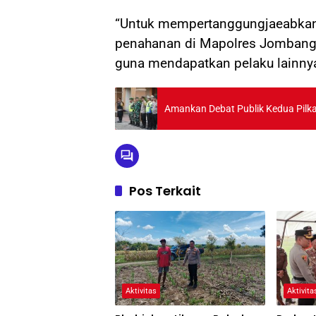
“Untuk mempertanggungjaeabkan 
penahanan di Mapolres Jombang g
guna mendapatkan pelaku lainnya
Amankan Debat Publik Kedua Pilk
Pos Terkait
Aktivitas
Aktivita