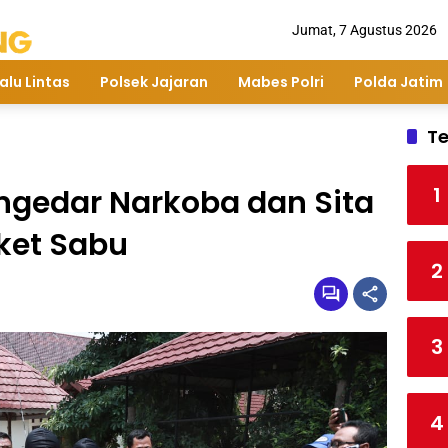
Jumat, 7 Agustus 2026
alu Lintas
Polsek Jajaran
Mabes Polri
Polda Jatim
Te
1
engedar Narkoba dan Sita
aket Sabu
2
3
4