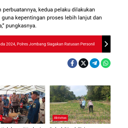
perbuatannya, kedua pelaku dilakukan
una kepentingan proses lebih lanjut dan
,” pungkasnya.
ada 2024, Polres Jombang Siagakan Ratusan Personil
s
Aktivitas