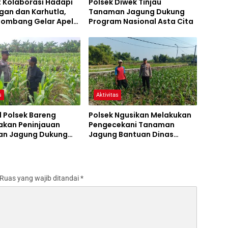
t Kolaborasi Hadapi
Polsek Diwek Tinjau
gan dan Karhutla,
Tanaman Jagung Dukung
 Jombang Gelar Apel
Program Nasional Asta Cita
Bencana
s
Aktivitas
l Polsek Bareng
Polsek Ngusikan Melakukan
akan Peninjauan
Pengecekani Tanaman
n Jagung Dukung
Jagung Bantuan Dinas
m Ketahanan Pangan
Pertanian melalui Polres
Jombang
Ruas yang wajib ditandai
*