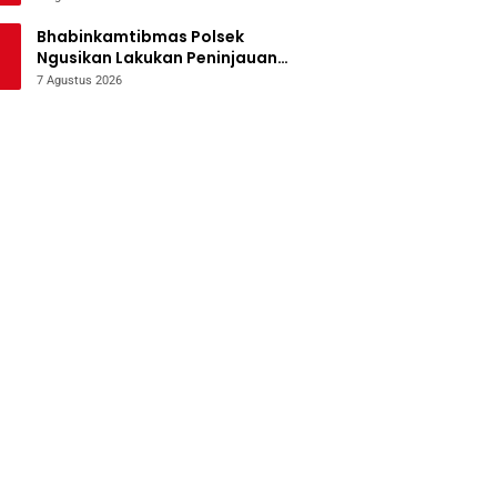
Bencana
Bhabinkamtibmas Polsek
Ngusikan Lakukan Peninjauan
Tanaman Jagung Dalam Rangka
7 Agustus 2026
Mendukung Ketahanan Pangan