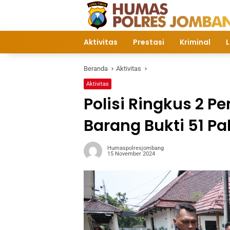
Langsung
ke
konten
Aktivitas
Prestasi
Kriminal
L
Beranda
Aktivitas
Aktivitas
Polisi Ringkus 2 P
Barang Bukti 51 P
Humaspolresjombang
15 November 2024