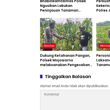
Bhabinkamtibmas Polsek
Perkua
Ngusikan Lakukan
Kekerin
Peninjauan Tanaman
Polres
Jagung Dalam Rangka
Siaga 
Mendukung Ketahanan
Pangan
Aktivitas
Aktivita
Dukung Ketahanan Pangan,
Personi
Polsek Mojowarno
Laksan
melaksanakan Pengecekan
Tanama
Tanaman Jagung
Progra
Tinggalkan Balasan
Alamat email Anda tidak akan dipublikasikan.