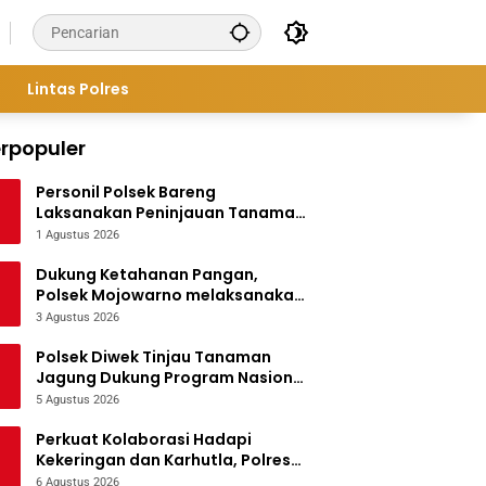
Lintas Polres
rpopuler
Personil Polsek Bareng
Laksanakan Peninjauan Tanaman
Jagung Dukung Program
1 Agustus 2026
Ketahanan Pangan
Dukung Ketahanan Pangan,
Polsek Mojowarno melaksanakan
Pengecekan Tanaman Jagung
3 Agustus 2026
Polsek Diwek Tinjau Tanaman
Jagung Dukung Program Nasional
Asta Cita
5 Agustus 2026
Perkuat Kolaborasi Hadapi
Kekeringan dan Karhutla, Polres
Jombang Gelar Apel Siaga
6 Agustus 2026