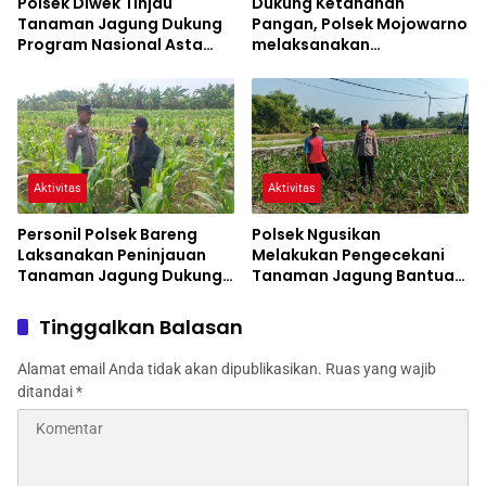
Polsek Diwek Tinjau
Dukung Ketahanan
Tanaman Jagung Dukung
Pangan, Polsek Mojowarno
Program Nasional Asta
melaksanakan
Cita
Pengecekan Tanaman
Jagung
Aktivitas
Aktivitas
Personil Polsek Bareng
Polsek Ngusikan
Laksanakan Peninjauan
Melakukan Pengecekani
Tanaman Jagung Dukung
Tanaman Jagung Bantuan
Program Ketahanan
Dinas Pertanian melalui
Pangan
Polres Jombang
Tinggalkan Balasan
Alamat email Anda tidak akan dipublikasikan.
Ruas yang wajib
ditandai
*