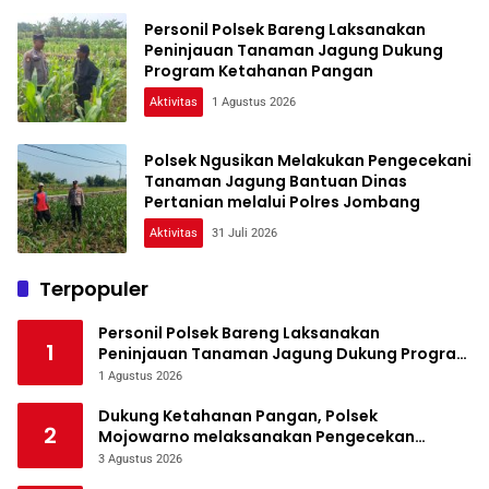
Personil Polsek Bareng Laksanakan
Peninjauan Tanaman Jagung Dukung
Program Ketahanan Pangan
Aktivitas
1 Agustus 2026
Polsek Ngusikan Melakukan Pengecekani
Tanaman Jagung Bantuan Dinas
Pertanian melalui Polres Jombang
Aktivitas
31 Juli 2026
Terpopuler
Personil Polsek Bareng Laksanakan
1
Peninjauan Tanaman Jagung Dukung Program
Ketahanan Pangan
1 Agustus 2026
Dukung Ketahanan Pangan, Polsek
2
Mojowarno melaksanakan Pengecekan
Tanaman Jagung
3 Agustus 2026