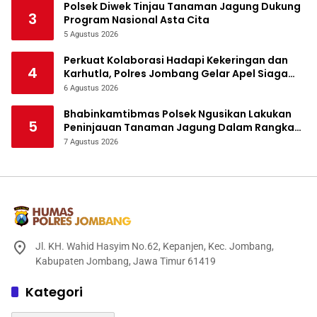
Polsek Diwek Tinjau Tanaman Jagung Dukung
3
Program Nasional Asta Cita
5 Agustus 2026
Perkuat Kolaborasi Hadapi Kekeringan dan
4
Karhutla, Polres Jombang Gelar Apel Siaga
Bencana
6 Agustus 2026
Bhabinkamtibmas Polsek Ngusikan Lakukan
5
Peninjauan Tanaman Jagung Dalam Rangka
Mendukung Ketahanan Pangan
7 Agustus 2026
Jl. KH. Wahid Hasyim No.62, Kepanjen, Kec. Jombang,
Kabupaten Jombang, Jawa Timur 61419
Kategori