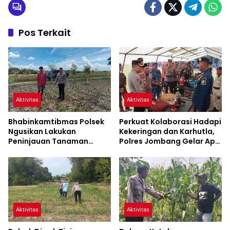
Pos Terkait
Aktivitas
Aktivitas
Bhabinkamtibmas Polsek
Perkuat Kolaborasi Hadapi
Ngusikan Lakukan
Kekeringan dan Karhutla,
Peninjauan Tanaman
Polres Jombang Gelar Apel
Jagung Dalam Rangka
Siaga Bencana
Mendukung Ketahanan
Pangan
Aktivitas
Aktivitas