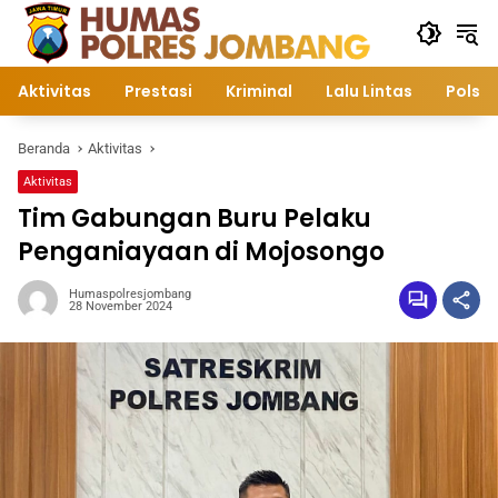
Langsung
ke
konten
Aktivitas
Prestasi
Kriminal
Lalu Lintas
Polsek
Beranda
Aktivitas
Aktivitas
Tim Gabungan Buru Pelaku
Penganiayaan di Mojosongo
Humaspolresjombang
28 November 2024