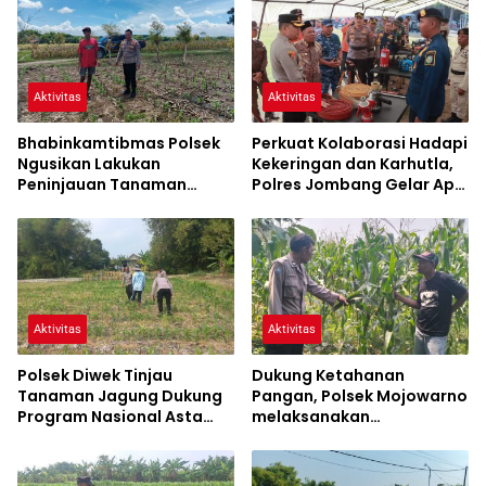
Aktivitas
Aktivitas
Bhabinkamtibmas Polsek
Perkuat Kolaborasi Hadapi
Ngusikan Lakukan
Kekeringan dan Karhutla,
Peninjauan Tanaman
Polres Jombang Gelar Apel
Jagung Dalam Rangka
Siaga Bencana
Mendukung Ketahanan
Pangan
Aktivitas
Aktivitas
Polsek Diwek Tinjau
Dukung Ketahanan
Tanaman Jagung Dukung
Pangan, Polsek Mojowarno
Program Nasional Asta
melaksanakan
Cita
Pengecekan Tanaman
Jagung