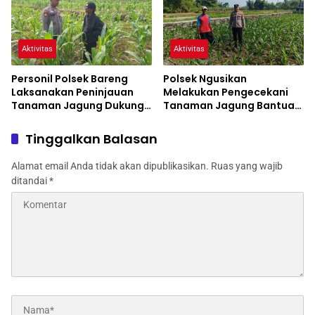
Aktivitas
Aktivitas
Personil Polsek Bareng
Polsek Ngusikan
Laksanakan Peninjauan
Melakukan Pengecekani
Tanaman Jagung Dukung
Tanaman Jagung Bantuan
Program Ketahanan
Dinas Pertanian melalui
Pangan
Polres Jombang
Tinggalkan Balasan
Alamat email Anda tidak akan dipublikasikan.
Ruas yang wajib
ditandai
*