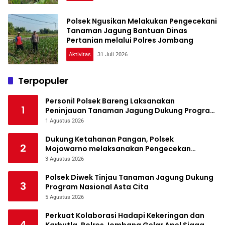
Polsek Ngusikan Melakukan Pengecekani
Tanaman Jagung Bantuan Dinas
Pertanian melalui Polres Jombang
Aktivitas
31 Juli 2026
Terpopuler
Personil Polsek Bareng Laksanakan
1
Peninjauan Tanaman Jagung Dukung Program
Ketahanan Pangan
1 Agustus 2026
Dukung Ketahanan Pangan, Polsek
2
Mojowarno melaksanakan Pengecekan
Tanaman Jagung
3 Agustus 2026
Polsek Diwek Tinjau Tanaman Jagung Dukung
3
Program Nasional Asta Cita
5 Agustus 2026
Perkuat Kolaborasi Hadapi Kekeringan dan
4
Karhutla, Polres Jombang Gelar Apel Siaga