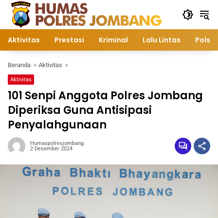
Langsung
ke
konten
Aktivitas
Prestasi
Kriminal
Lalu Lintas
Polsek
Beranda
Aktivitas
Aktivitas
101 Senpi Anggota Polres Jombang
Diperiksa Guna Antisipasi
Penyalahgunaan
Humaspolresjombang
2 Desember 2024